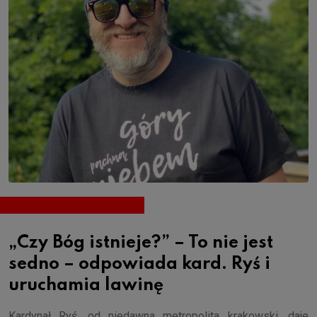
„Czy Bóg istnieje?” – To nie jest
sedno – odpowiada kard. Ryś i
uruchamia lawinę
Kardynał Ryś, od niedawna metropolita krakowski, daje