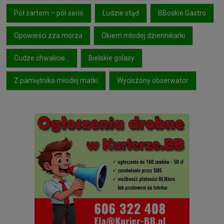
Pół żartem – pół serio
Ludzie stąd
BBoskie Gastro
Opowieści zza morza
Okiem młodej dziennikarki
Cudze chwalicie…
Bielskie golasy
Z pamiętnika młodej matki
Wyciszony obserwator