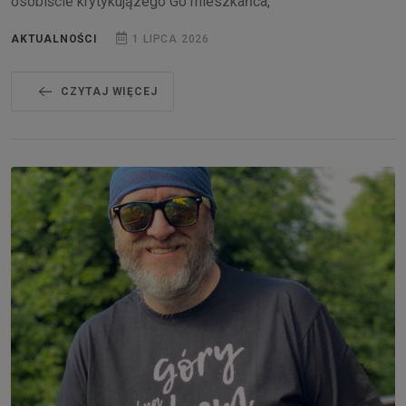
osobiście krytykujązego Go mieszkańca,
AKTUALNOŚCI
1 LIPCA 2026
CZYTAJ WIĘCEJ