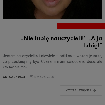
„Nie lubię nauczycieli!” „A ja
lubię!”
Jestem nauczycielką i niewiele – póki co – wskazuje na to,
że przestanę nią być. Czasami mam serdecznie dość, ale
kto tak nie ma?
AKTUALNOŚCI
4 MAJA 2026
CZYTAJ WIĘCEJ