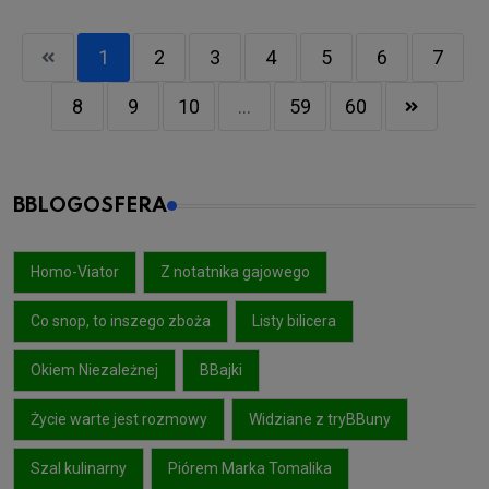
1
2
3
4
5
6
7
8
9
10
...
59
60
BBLOGOSFERA
Homo-Viator
Z notatnika gajowego
Co snop, to inszego zboża
Listy bilicera
Okiem Niezależnej
BBajki
Życie warte jest rozmowy
Widziane z tryBBuny
Szal kulinarny
Piórem Marka Tomalika