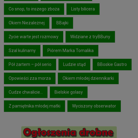
Co snop, to inszego zboża
Listy bilicera
Okiem Niezależnej
BBajki
Życie warte jest rozmowy
Widziane z tryBBuny
Szal kulinarny
Piórem Marka Tomalika
Pół żartem – pół serio
Ludzie stąd
BBoskie Gastro
Opowieści zza morza
Okiem młodej dziennikarki
Cudze chwalicie…
Bielskie golasy
Z pamiętnika młodej matki
Wyciszony obserwator