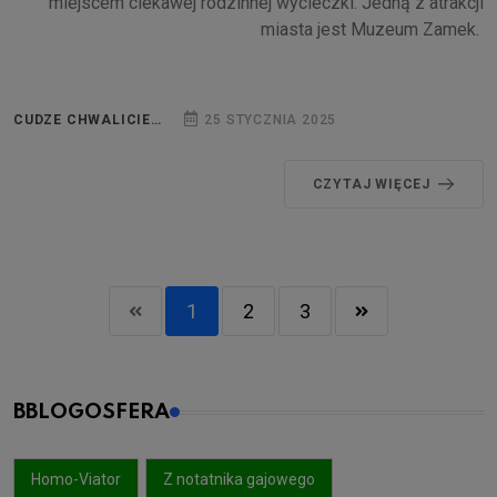
miejscem ciekawej rodzinnej wycieczki. Jedną z atrakcji
miasta jest Muzeum Zamek.
CUDZE CHWALICIE…
25 STYCZNIA 2025
CZYTAJ WIĘCEJ
1
2
3
BBLOGOSFERA
Homo-Viator
Z notatnika gajowego