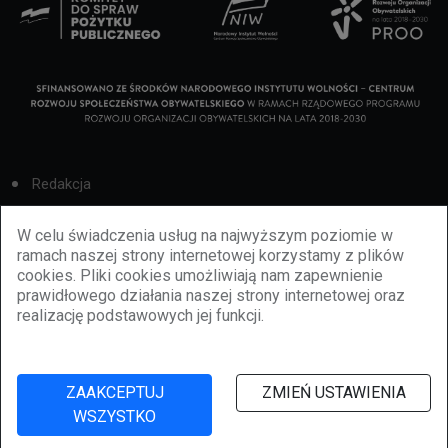
Redakcja
Cookies
W celu świadczenia usług na najwyższym poziomie w
ramach naszej strony internetowej korzystamy z plików
Reklama
cookies. Pliki cookies umożliwiają nam zapewnienie
prawidłowego działania naszej strony internetowej oraz
BBiletomania
realizację podstawowych jej funkcji.
Polityka prywatności
ZAAKCEPTUJ
ZMIEŃ USTAWIENIA
WSZYSTKO