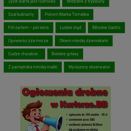
Życie warte jest rozmowy
Widziane z tryBBuny
Szal kulinarny
Piórem Marka Tomalika
Pół żartem – pół serio
Ludzie stąd
BBoskie Gastro
Opowieści zza morza
Okiem młodej dziennikarki
Cudze chwalicie…
Bielskie golasy
Z pamiętnika młodej matki
Wyciszony obserwator