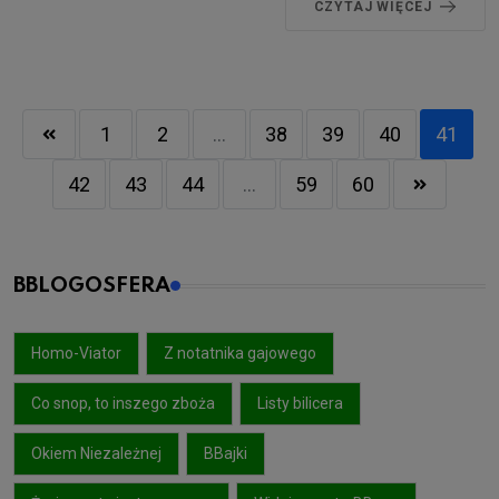
CZYTAJ WIĘCEJ
1
2
...
38
39
40
41
42
43
44
...
59
60
BBLOGOSFERA
Homo-Viator
Z notatnika gajowego
Co snop, to inszego zboża
Listy bilicera
Okiem Niezależnej
BBajki