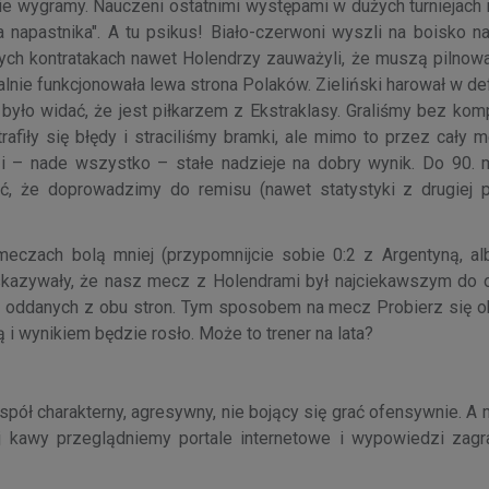
ie wygramy. Nauczeni ostatnimi występami w dużych turniejach
 napastnika". A tu psikus! Biało-czerwoni wyszli na boisko na
szych kontratakach nawet Holendrzy zauważyli, że muszą pilnow
italnie funkcjonowała lewa strona Polaków. Zieliński harował w d
było widać, że jest piłkarzem z Ekstraklasy. Graliśmy bez kom
afiły się błędy i straciliśmy bramki, ale mimo to przez cały 
i – nade wszystko – stałe nadzieje na dobry wynik. Do 90. m
yć, że doprowadzimy do remisu (nawet statystyki z drugiej 
meczach bolą mniej (przypomnijcie sobie 0:2 z Argentyną, al
skazywały, że nasz mecz z Holendrami był najciekawszym do o
ów oddanych z obu stron. Tym sposobem na mecz Probierz się ob
i wynikiem będzie rosło. Może to trener na lata?
ół charakterny, agresywny, nie bojący się grać ofensywnie. A m
 kawy przeglądniemy portale internetowe i wypowiedzi zagr