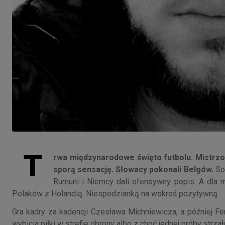
T
rwa międzynarodowe święto futbolu. Mistrzo
sporą sensację. Słowacy pokonali Belgów.
Sol
Rumuni i Niemcy dali ofensywny popis. A dla 
Polaków z Holandią. Niespodzianką na wskroś pozytywną.
Gra kadry za kadencji Czesława Michniewicza, a później Fer
wybicia piłki w strefie obrony albo z choć jednej próby str