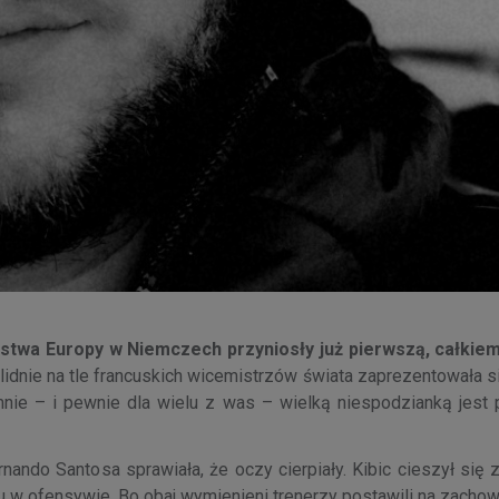
stwa Europy w Niemczech przyniosły już pierwszą, całkie
idnie na tle francuskich wicemistrzów świata zaprezentowała si
mnie – i pewnie dla wielu z was – wielką niespodzianką jest
nando Santosa sprawiała, że oczy cierpiały. Kibic cieszył się
zału w ofensywie. Bo obaj wymienieni trenerzy postawili na zach