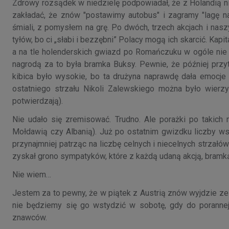
Zdrowy rozsądek w niedzielę podpowiadał, że z Holandią n
zakładać, że znów "postawimy autobus" i zagramy "lagę na
śmiali, z pomysłem na grę. Po dwóch, trzech akcjach i na
tyłów, bo ci „słabi i bezzębni” Polacy mogą ich skarcić. Kap
a na tle holenderskich gwiazd po Romańczuku w ogóle nie 
nagrodą za to była bramka Buksy. Pewnie, że później przytr
kibica było wysokie, bo ta drużyna naprawdę dała emocje 
ostatniego strzału Nikoli Zalewskiego można było wierz
potwierdzają).
Nie udało się zremisować. Trudno. Ale porażki po takich 
Mołdawią czy Albanią). Już po ostatnim gwizdku liczby w
przynajmniej patrząc na liczbę celnych i niecelnych strzał
zyskał grono sympatyków, które z każdą udaną akcją, bramką 
Nie wiem…
Jestem za to pewny, że w piątek z Austrią znów wyjdzie zesp
nie będziemy się go wstydzić w sobotę, gdy do porannej
znawców.