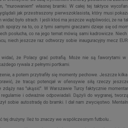
 "murowaniem" własnej bramki. W całej tej taktyce wycofani
glądali jak przestraszony pierwszoklasista, który musi poka
dać było strach. I jeśli ktoś ma jeszcze wątpliwości, że na ta
iech spojrzy na to, co z tymi samymi graczami dzieje się od mo
Niech posłucha, co na jego temat mówią sami kadrowicze. Niech
 końcu, niech jeszcze raz odtworzy sobie inauguracyjny mecz E
widać, że Polacy grać potrafią. Może nie są faworytami w 
 każdego rywala z pełnymi portkami.
nie, a potem przytrafiły się momenty pechowe. Jeszcze kilka
awić, że tracąc potencjał w ofensywie siłą rzeczy jeszcz
ie zdąży nas "ukąsić". W Warszawie Turcy faktycznie moment
regularnie i odważnie odpowiadali. Dążyli do wygranej, tworzą
ył sobie autostradę do bramki. I dał nam zwycięstwo. Mental
tej drużyny. Ileż to znaczy we współczesnym futbolu…