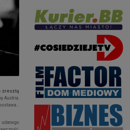
m zresztą
ę Austria.
 postawa…
 z udanego
owawczość,