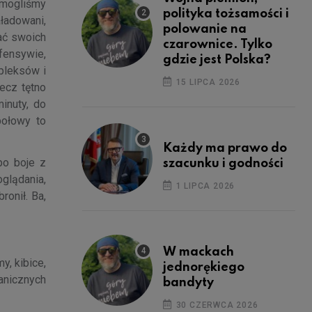
 mogliśmy
polityka tożsamości i
ładowani,
polowanie na
ać swoich
czarownice. Tylko
efensywie,
gdzie jest Polska?
pleksów i
15 LIPCA 2026
mecz tętno
inuty, do
połowy to
Każdy ma prawo do
bo boje z
szacunku i godności
glądania,
1 LIPCA 2026
ronił. Ba,
W mackach
y, kibice,
jednorękiego
anicznych
bandyty
30 CZERWCA 2026