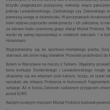
brzydki pragmatyzm podsycony, niekiedy wręcz panicznym,
pokroju Lewandowskiego, Zielińskiego czy Zalewskiego wy
pierwszą uwagę w dzienniczku. W poczynaniach boiskowych wi
mieli wpływu poprzedni selekcjonerzy i ich założenia, to n
za sterami biało-czerwonej grupy stanął Michał Probierz. 
wyniki tej samej reprezentacji w ostatnich starciach. I w
Holendrami.
Wygrzebaliśmy się ze sportowo-mentalnego piachu. Dziś 
starciach, ale znów mają charakter. Przestali podchodzić do
Byłem w Warszawie na meczu z Turkami. Objęliśmy prowadze
temu kontuzje Świderskiego i Lewandowskiego mogły spr
okopiemy się we własnym polu karnym, licząc, że rywal n
naciskali, ale chłopcy Probierza w końcowych fragmentach 
sytuacje. Aż w końcu Zalewski cudownym przyjęciem otworz
przed EURO.
Każdym kolejnym meczem Michał Probierz budował pewność 