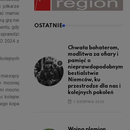
 piłkarze
zać mamie
ką grę nie
OSTATNIE
mentu, gdy
 sprawdzi
URO 2024 z
Chwała bohaterom,
modlitwa za ofiary i
kolejnych
pamięć o
nieprawdopodobnym
bestialstwie
 miesięcy
Niemców, ku
e mocniej
przestrodze dla nas i
ami mocno
kolejnych pokoleń
c kolejne
1 SIERPNIA 2026
nego kopa
Wojna plemion,