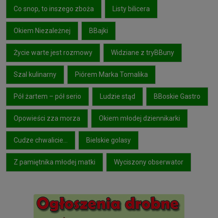
Co snop, to inszego zboża
Listy bilicera
Okiem Niezależnej
BBajki
Życie warte jest rozmowy
Widziane z tryBBuny
Szal kulinarny
Piórem Marka Tomalika
Pół żartem – pół serio
Ludzie stąd
BBoskie Gastro
Opowieści zza morza
Okiem młodej dziennikarki
Cudze chwalicie…
Bielskie golasy
Z pamiętnika młodej matki
Wyciszony obserwator