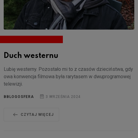
Duch westernu
Lubię westerny. Pozostało mi to z czasów dzieciństwa, gdy
owa konwencja filmowa była rarytasem w dwuprogramowej
telewizji.
BBLOGOSFERA
3 WRZEŚNIA 2024
CZYTAJ WIĘCEJ