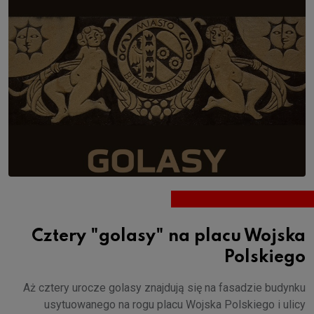
Cztery "golasy" na placu Wojska
Polskiego
Aż cztery urocze golasy znajdują się na fasadzie budynku
usytuowanego na rogu placu Wojska Polskiego i ulicy