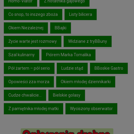
Homo-Viator
Z notatnika gajowego
Co snop, to inszego zboża
Listy bilicera
Okiem Niezależnej
BBajki
Życie warte jest rozmowy
Widziane z tryBBuny
Szal kulinarny
Piórem Marka Tomalika
Pół żartem – pół serio
Ludzie stąd
BBoskie Gastro
Opowieści zza morza
Okiem młodej dziennikarki
Cudze chwalicie…
Bielskie golasy
Z pamiętnika młodej matki
Wyciszony obserwator