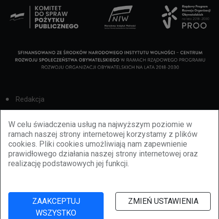
Redakcja
Cookies
W celu świadczenia usług na najwyższym poziomie w
ramach naszej strony internetowej korzystamy z plików
Reklama
cookies. Pliki cookies umożliwiają nam zapewnienie
prawidłowego działania naszej strony internetowej oraz
BBiletomania
realizację podstawowych jej funkcji.
Polityka prywatności
ZAAKCEPTUJ
ZMIEŃ USTAWIENIA
WSZYSTKO