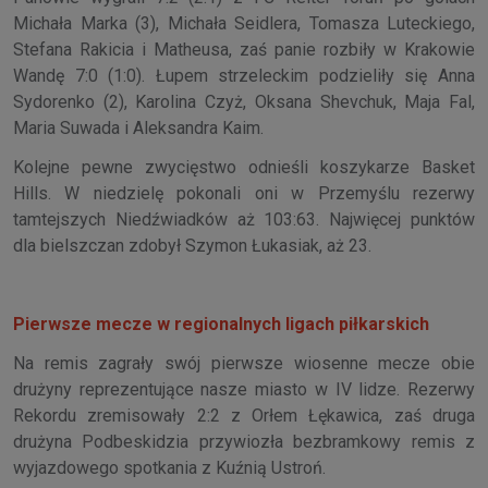
Michała Marka (3), Michała Seidlera, Tomasza Luteckiego,
Stefana Rakicia i Matheusa, zaś panie rozbiły w Krakowie
Wandę 7:0 (1:0). Łupem strzeleckim podzieliły się Anna
Sydorenko (2), Karolina Czyż, Oksana Shevchuk, Maja Fal,
Maria Suwada i Aleksandra Kaim.
Kolejne pewne zwycięstwo odnieśli koszykarze Basket
Hills. W niedzielę pokonali oni w Przemyślu rezerwy
tamtejszych Niedźwiadków aż 103:63. Najwięcej punktów
dla bielszczan zdobył Szymon Łukasiak, aż 23.
Pierwsze mecze w regionalnych ligach piłkarskich
Na remis zagrały swój pierwsze wiosenne mecze obie
drużyny reprezentujące nasze miasto w IV lidze. Rezerwy
Rekordu zremisowały 2:2 z Orłem Łękawica, zaś druga
drużyna Podbeskidzia przywiozła bezbramkowy remis z
wyjazdowego spotkania z Kuźnią Ustroń.