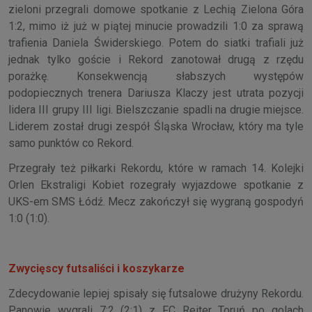
zieloni przegrali domowe spotkanie z Lechią Zielona Góra
1:2, mimo iż już w piątej minucie prowadzili 1:0 za sprawą
trafienia Daniela Świderskiego. Potem do siatki trafiali już
jednak tylko goście i Rekord zanotował drugą z rzędu
porażkę. Konsekwencją słabszych występów
podopiecznych trenera Dariusza Klaczy jest utrata pozycji
lidera III grupy III ligi. Bielszczanie spadli na drugie miejsce.
Liderem został drugi zespół Śląska Wrocław, który ma tyle
samo punktów co Rekord.
Przegrały też piłkarki Rekordu, które w ramach 14. Kolejki
Orlen Ekstraligi Kobiet rozegrały wyjazdowe spotkanie z
UKS-em SMS Łódź. Mecz zakończył się wygraną gospodyń
1:0 (1:0).
Zwycięscy futsaliści i koszykarze
Zdecydowanie lepiej spisały się futsalowe drużyny Rekordu.
Panowie wygrali 7:2 (2:1) z FC Reiter Toruń po golach