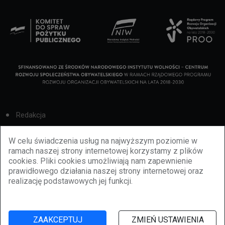
Redakcja
Cookies
W celu świadczenia usług na najwyższym poziomie w
ramach naszej strony internetowej korzystamy z plików
Reklama
cookies. Pliki cookies umożliwiają nam zapewnienie
prawidłowego działania naszej strony internetowej oraz
BBiletomania
realizację podstawowych jej funkcji.
Polityka prywatności
ZAAKCEPTUJ
ZMIEŃ USTAWIENIA