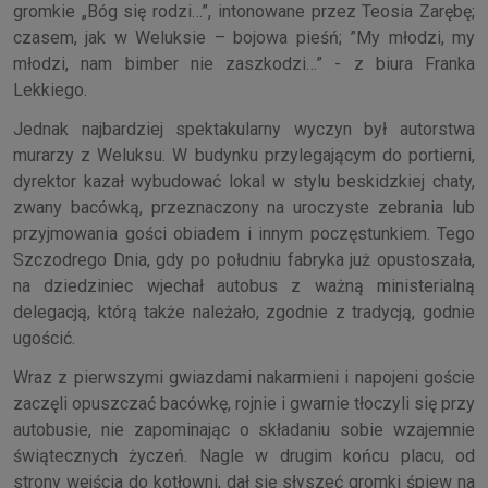
gromkie „Bóg się rodzi…”, intonowane przez Teosia Zarębę;
czasem, jak w Weluksie – bojowa pieśń; ”My młodzi, my
młodzi, nam bimber nie zaszkodzi…” - z biura Franka
Lekkiego.
Jednak najbardziej spektakularny wyczyn był autorstwa
murarzy z Weluksu. W budynku przylegającym do portierni,
dyrektor kazał wybudować lokal w stylu beskidzkiej chaty,
zwany bacówką, przeznaczony na uroczyste zebrania lub
przyjmowania gości obiadem i innym poczęstunkiem. Tego
Szczodrego Dnia, gdy po południu fabryka już opustoszała,
na dziedziniec wjechał autobus z ważną ministerialną
delegacją, którą także należało, zgodnie z tradycją, godnie
ugościć.
Wraz z pierwszymi gwiazdami nakarmieni i napojeni goście
zaczęli opuszczać bacówkę, rojnie i gwarnie tłoczyli się przy
autobusie, nie zapominając o składaniu sobie wzajemnie
świątecznych życzeń. Nagle w drugim końcu placu, od
strony wejścia do kotłowni, dał się słyszeć gromki śpiew na