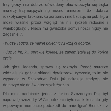
trzy głosy i na dobrze oświetlony plac wtoczyła się trójka
murarzy trzymających się mocno ramionami. Szli dobrze
rozkołysanym krokiem, ku portierni, i nie bacząc na publikę, a
może właśnie przez wzgląd na nią, ryczeli radośnie i
wniebogłosy: „ Niech mu gwiazdka pomyślności nigdy nie
zagaśnie…”.
- Widzę Tadziu, że nawet kolędnicy życzą ci dobrze.
- Już ja im, k... sprawię kolędę, że zapamiętają ją do końca
życia.
Jak głosi legenda, sprawa się rozmyła. Ponoć murarze
widzieli, jak goście składali dyrektorowi życzenia, to im nie
wypadało w Szczodrym Dniu, jak nakazuje tradycja, nie
dołączyć się do świątecznych życzeń.
Dla mnie osobiście, jeden z takich Szczodrych Dni, był
naprawdę szczodry. W Zaopatrzeniu było nas kilkunastu, gdy
w pewnym momencie podszedł do mnie Ignaś Bieniek i z