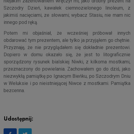
niejakim zażenowaniem wręczył mi, jako drobny prezent na
Szczodry Dzień, kawałek ciemnozielonego linoleum, z
jakimiś nacięciami, ze słowami; wybacz Stasiu, nie mam nic
innego pod ręką.
Potem mi objaśniał, że wcześniej próbował innych
obdarować tym prezentem, ale tylko ja przyjąłem go chętnie.
Przyznaję, że nie przyglądałem się dokładnie prezentowi.
Dopiero w domu okazało się, że jest to litograficznie
sporządzony rysunek bialskiej Niwki, z kilkoma mostkami,
przeznaczony do powielania. Zachowałem go do dziś, jako
niezwykłą pamiątkę po Ignacym Bieńku, po Szczodrym Dniu
w Weluksie i po nieistniejącej Niwce z mostkami. Pamiątka
bezcenna.
Udostępnij: