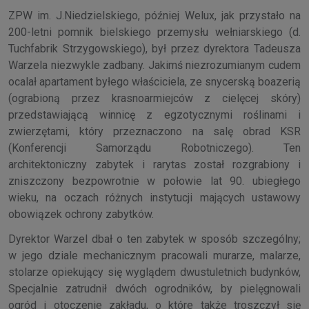
ZPW im. J.Niedzielskiego, później Welux, jak przystało na
200-letni pomnik bielskiego przemysłu wełniarskiego (d.
Tuchfabrik Strzygowskiego), był przez dyrektora Tadeusza
Warzela niezwykle zadbany. Jakimś niezrozumianym cudem
ocalał apartament byłego właściciela, ze snycerską boazerią
(ograbioną przez krasnoarmiejców z cielęcej skóry)
przedstawiającą winnicę z egzotycznymi roślinami i
zwierzętami, który przeznaczono na salę obrad KSR
(Konferencji Samorządu Robotniczego). Ten
architektoniczny zabytek i rarytas został rozgrabiony i
zniszczony bezpowrotnie w połowie lat 90. ubiegłego
wieku, na oczach różnych instytucji mających ustawowy
obowiązek ochrony zabytków.
Dyrektor Warzel dbał o ten zabytek w sposób szczególny;
w jego dziale mechanicznym pracowali murarze, malarze,
stolarze opiekujący się wyglądem dwustuletnich budynków,
Specjalnie zatrudnił dwóch ogrodników, by pielęgnowali
ogród i otoczenie zakładu, o które także troszczył się