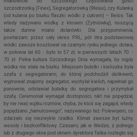
mianowicie do szczodrego częstowania gości
szczodrzonką (Finex), Segregatorówką (Welux), czy Kulanką
(od kulania po biurku flaszki wódki z cukrem) – Belos. Tak
wtedy nazywano wódkę z kłosem (Żytniówkę), noszącą
także dumne miano dolarówki. Dla przypomnienia,
powtarzam: przez cały okres PRL, pół litra podstawowej
wódki zawsze kosztował na czarnym rynku jednego dolara,
w połowie lat 60. - było to 57 zł, w pierwszych latach 70. -
70 zł. Pełna kultura Szczodrego Dnia wymagała, by nigdy
wódka nie stała na biurku. Miejscem butelki i kieliszka była
szafa z segregatorami, do której podchodził delikwent,
wyjmował znajomy segregator, wychylał kielich, napełniał go
ponownie, odstawiał butelkę do segregatora i przymykał
szafę. Ceremoniał wymagał dostojności; nikt nie popędzał,
by nie rwać wątku rozmów, chyba, że ktoś się zagapił, wtedy
popędzano „hamulcowego”, nazywanego też Polewojem, co
zdarzało się niezwykle rzadko. Klimat zawsze był luźny,
wesoły i bezkonfliktowy. Czasami, jak w Wedze, z jednego
lub z drugiego okna pod oknem dyrektora Talika rozległo się