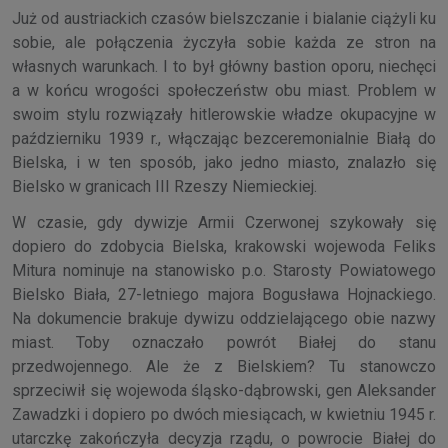
Już od austriackich czasów bielszczanie i bialanie ciążyli ku
sobie, ale połączenia życzyła sobie każda ze stron na
własnych warunkach. I to był główny bastion oporu, niechęci
a w końcu wrogości społeczeństw obu miast. Problem w
swoim stylu rozwiązały hitlerowskie władze okupacyjne w
październiku 1939 r., włączając bezceremonialnie Białą do
Bielska, i w ten sposób, jako jedno miasto, znalazło się
Bielsko w granicach III Rzeszy Niemieckiej.
W czasie, gdy dywizje Armii Czerwonej szykowały się
dopiero do zdobycia Bielska, krakowski wojewoda Feliks
Mitura nominuje na stanowisko p.o. Starosty Powiatowego
Bielsko Biała, 27-letniego majora Bogusława Hojnackiego.
Na dokumencie brakuje dywizu oddzielającego obie nazwy
miast. Toby oznaczało powrót Białej do stanu
przedwojennego. Ale że z Bielskiem? Tu stanowczo
sprzeciwił się wojewoda śląsko-dąbrowski, gen Aleksander
Zawadzki i dopiero po dwóch miesiącach, w kwietniu 1945 r.
utarczkę zakończyła decyzja rządu, o powrocie Białej do