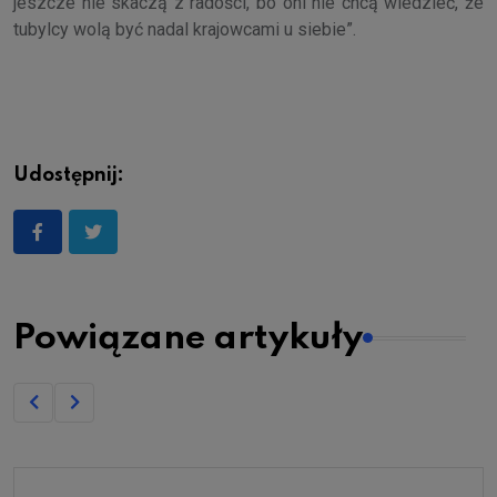
jeszcze nie skaczą z radości, bo oni nie chcą wiedzieć, że
tubylcy wolą być nadal krajowcami u siebie”.
Udostępnij:
Powiązane artykuły