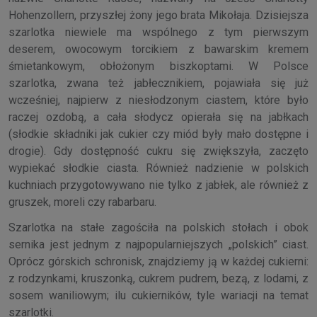
Hohenzollern, przyszłej żony jego brata Mikołaja. Dzisiejsza
szarlotka niewiele ma wspólnego z tym pierwszym
deserem, owocowym torcikiem z bawarskim kremem
śmietankowym, obłożonym biszkoptami. W Polsce
szarlotka, zwana też jabłecznikiem, pojawiała się już
wcześniej, najpierw z niesłodzonym ciastem, które było
raczej ozdobą, a cała słodycz opierała się na jabłkach
(słodkie składniki jak cukier czy miód były mało dostępne i
drogie). Gdy dostępność cukru się zwiększyła, zaczęto
wypiekać słodkie ciasta. Również nadzienie w polskich
kuchniach przygotowywano nie tylko z jabłek, ale również z
gruszek, moreli czy rabarbaru.
Szarlotka na stałe zagościła na polskich stołach i obok
sernika jest jednym z najpopularniejszych „polskich” ciast.
Oprócz górskich schronisk, znajdziemy ją w każdej cukierni:
z rodzynkami, kruszonką, cukrem pudrem, bezą, z lodami, z
sosem waniliowym; ilu cukierników, tyle wariacji na temat
szarlotki.