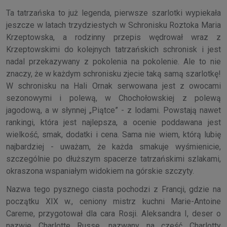
Ta tatrzańska to już legenda, pierwsze szarlotki wypiekała
jeszcze w latach trzydziestych w Schronisku Roztoka Maria
Krzeptowska, a rodzinny przepis wędrował wraz z
Krzeptowskimi do kolejnych tatrzańskich schronisk i jest
nadal przekazywany z pokolenia na pokolenie. Ale to nie
znaczy, że w każdym schronisku zjecie taką samą szarlotkę!
W schronisku na Hali Ornak serwowana jest z owocami
sezonowymi i polewą, w Chochołowskiej z polewą
jagodową, a w słynnej „Piątce” - z lodami. Powstają nawet
rankingi, która jest najlepsza, a ocenie poddawana jest
wielkość, smak, dodatki i cena. Sama nie wiem, którą lubię
najbardziej - uważam, że każda smakuje wyśmienicie,
szczególnie po dłuższym spacerze tatrzańskimi szlakami,
okraszona wspaniałym widokiem na górskie szczyty.
Nazwa tego pysznego ciasta pochodzi z Francji, gdzie na
początku XIX w., ceniony mistrz kuchni Marie-Antoine
Careme, przygotował dla cara Rosji. Aleksandra I, deser o
nazwie Charlotte Russe, nazwany na cześć Charlotty