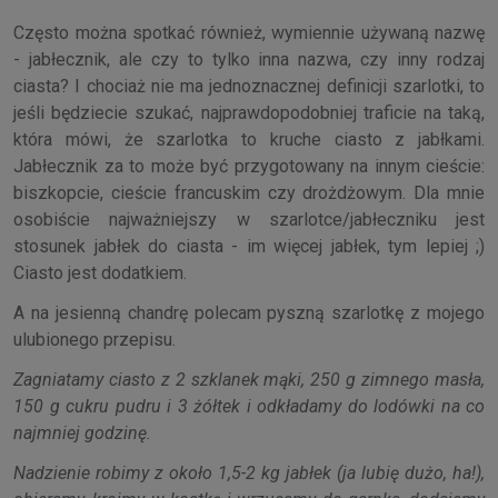
Często można spotkać również, wymiennie używaną nazwę
- jabłecznik, ale czy to tylko inna nazwa, czy inny rodzaj
ciasta? I chociaż nie ma jednoznacznej definicji szarlotki, to
jeśli będziecie szukać, najprawdopodobniej traficie na taką,
która mówi, że szarlotka to kruche ciasto z jabłkami.
Jabłecznik za to może być przygotowany na innym cieście:
biszkopcie, cieście francuskim czy drożdżowym. Dla mnie
osobiście najważniejszy w szarlotce/jabłeczniku jest
stosunek jabłek do ciasta - im więcej jabłek, tym lepiej ;)
Ciasto jest dodatkiem.
A na jesienną chandrę polecam pyszną szarlotkę z mojego
ulubionego przepisu.
Zagniatamy ciasto z 2 szklanek mąki, 250 g zimnego masła,
150 g cukru pudru i 3 żółtek i odkładamy do lodówki na co
najmniej godzinę.
Nadzienie robimy z około 1,5-2 kg jabłek (ja lubię dużo, ha!),