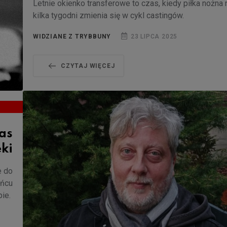
Letnie okienko transferowe to czas, kiedy piłka nożna 
kilka tygodni zmienia się w cykl castingów.
WIDZIANE Z TRYBBUNY
23 LIPCA 2025
CZYTAJ WIĘCEJ
as
ki
e do
ońcu
bie.