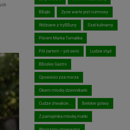
ych
BBajki
Życie warte jest rozmowy
Widziane z tryBBuny
Szal kulinarny
Piórem Marka Tomalika
Pół żartem – pół serio
Ludzie stąd
BBoskie Gastro
Opowieści zza morza
Okiem młodej dziennikarki
Cudze chwalicie…
Bielskie golasy
Z pamiętnika młodej matki
Wyciszony obserwator