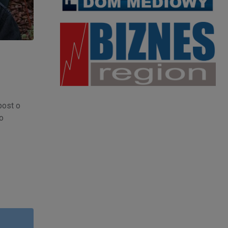
post o
o