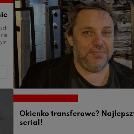
ie
tych
 nie
nym.
Okienko transferowe? Najlepsz
serial!