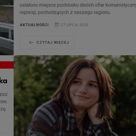
ustalono miejsce pochówku dwóch ofiar komunistyczn
represji, pochodzących z naszego regionu.
AKTUALNOŚCI
27 LIPCA 2025
CZYTAJ WIĘCEJ
ka
rzez
mne.
szę.