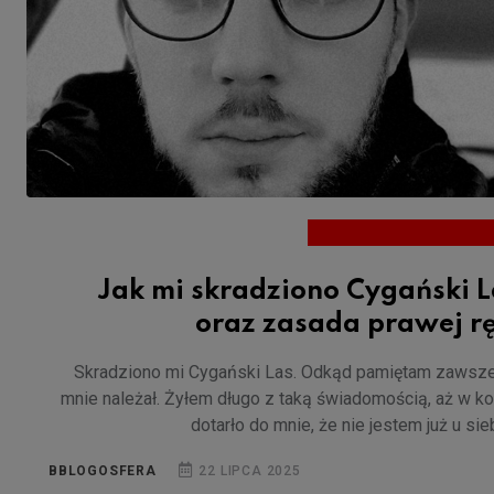
Jak mi skradziono Cygański L
oraz zasada prawej rę
Skradziono mi Cygański Las. Odkąd pamiętam zawsz
mnie należał. Żyłem długo z taką świadomością, aż w k
dotarło do mnie, że nie jestem już u sie
BBLOGOSFERA
22 LIPCA 2025