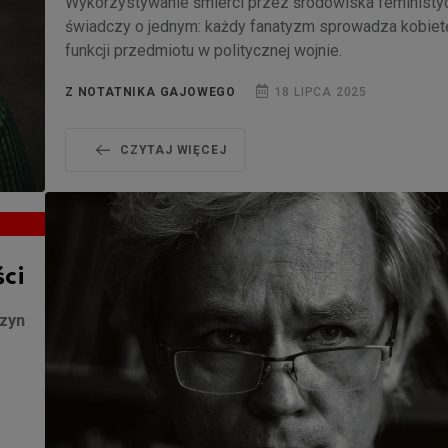
Wykorzystywanie śmierci przez środowiska feministy
świadczy o jednym: każdy fanatyzm sprowadza kobiet
funkcji przedmiotu w politycznej wojnie.
Z NOTATNIKA GAJOWEGO
18 LIPCA 2025
CZYTAJ WIĘCEJ
ści
czyn