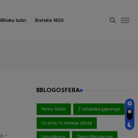
BBlisko ludzi
Bielskie NGO
BBLOGOSFERA
Homo-Viator
Z notatnika gajowego
Co snop, to inszego zboża
ań –
Listy bilicera
Okiem Niezależnej