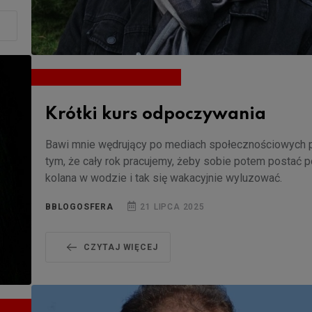
Krótki kurs odpoczywania
Bawi mnie wędrujący po mediach społecznościowych 
tym, że cały rok pracujemy, żeby sobie potem postać p
kolana w wodzie i tak się wakacyjnie wyluzować.
BBLOGOSFERA
21 LIPCA 2025
CZYTAJ WIĘCEJ