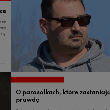
ce
o na
iemy
iny.
O parasolkach, które zasłaniaj
prawdę