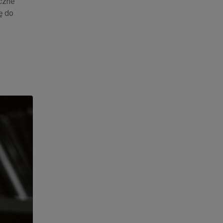
czne
ę do