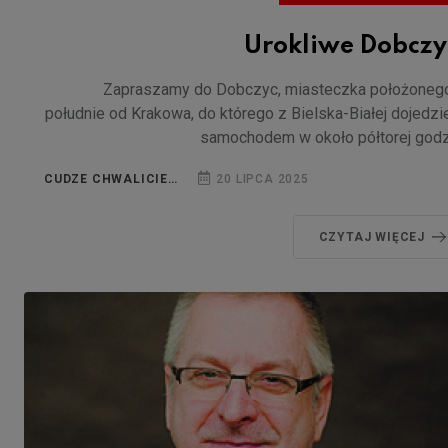
Urokliwe Dobczy
Zapraszamy do Dobczyc, miasteczka położoneg
południe od Krakowa, do którego z Bielska-Białej dojedz
samochodem w około półtorej godz
CUDZE CHWALICIE…
20 LIPCA 2025
CZYTAJ WIĘCEJ