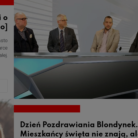
 o
o]
asto
arce
łej.
Dzień Pozdrawiania Blondynek.
Mieszkańcy święta nie znają, al