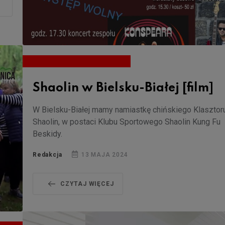
Shaolin w Bielsku-Białej [film]
W Bielsku-Białej mamy namiastkę chińskiego Klasztor
Shaolin, w postaci Klubu Sportowego Shaolin Kung Fu
Beskidy.
Redakcja
13 MAJA 2024
CZYTAJ WIĘCEJ