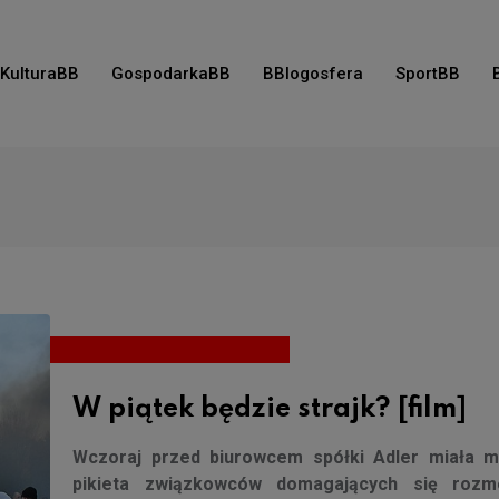
KulturaBB
GospodarkaBB
BBlogosfera
SportBB
W piątek będzie strajk? [film]
Wczoraj przed biurowcem spółki Adler miała m
pikieta związkowców domagających się roz