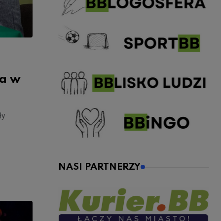
ła w
ły
NASI PARTNERZY