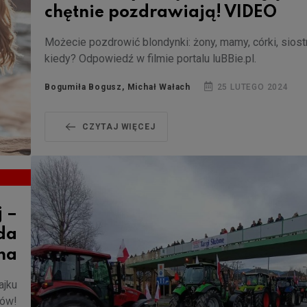
chętnie pozdrawiają! VIDEO
Możecie pozdrowić blondynki: żony, mamy, córki, siostr
kiedy? Odpowiedź w filmie portalu luBBie.pl.
Bogumiła Bogusz, Michał Wałach
25 LUTEGO 2024
CZYTAJ WIĘCEJ
j –
da
zna
ajku
ków!