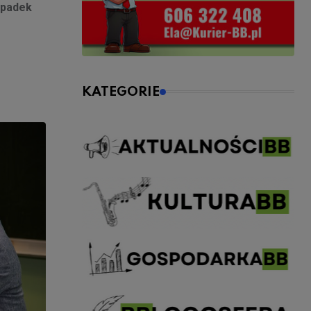
padek
KATEGORIE