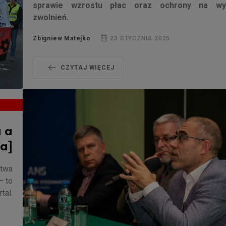
sprawie wzrostu płac oraz ochrony na wy
zwolnień.
Zbigniew Matejko
23 STYCZNIA 2025
CZYTAJ WIĘCEJ
 a
ia]
ztwa
– to
tal.