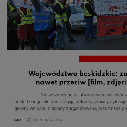
Województwo beskidzkie: za
nawet przeciw [film, zdjęc
Nie wszyscy są za utworzeniem wojewód
beskidzkiego, ale dostrzegają potrzebę zmiany sytuacji 
główny wniosek z debaty zorganizowanej przez nasz por
KaBe
8 GRUDNIA 2024