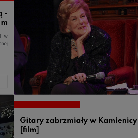
 -
ilm
ał w
nej
Gitary zabrzmiały w Kamienicy
[film]