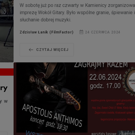
W sobotę już po raz czwarty w Kamienicy zorganizow
imprezę Wokół Gitary. Było wspólne granie, śpiewanie i
słuchanie dobrej muzyki.
Zdzisław Łanik (FilmFactor)
24 CZERWCA 2024
CZYTAJ WIĘCEJ
ry
y w