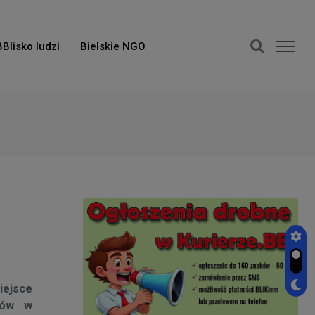
BBlisko ludzi
Bielskie NGO
iejsce
mów w