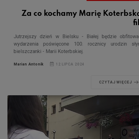
Za co kochamy Marię Koterbską
f
Jutrzejszy dzień w Bielsku - Białej będzie obfitow
wydarzenia poświęcone 100. rocznicy urodzin słyn
bielszczanki - Marii Koterbskiej.
Marian Antonik
12 LIPCA 2024
CZYTAJ WIĘCEJ