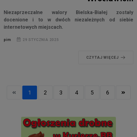
Niezaprzeczalne walory Bielska-Białej zostały
docenione i to w dwóch niezależnych od siebie
internetowych miejscach.
pim
29 STYCZNIA 2025
CZYTAJ WIĘCEJ
1
2
3
4
5
6