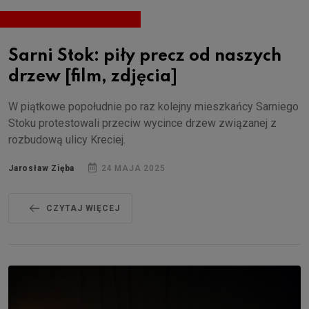
Sarni Stok: piły precz od naszych
drzew [film, zdjęcia]
W piątkowe popołudnie po raz kolejny mieszkańcy Sarniego
Stoku protestowali przeciw wycince drzew związanej z
rozbudową ulicy Kreciej.
Jarosław Zięba
24 MAJA 2025
CZYTAJ WIĘCEJ