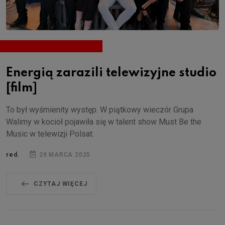
Energią zarazili telewizyjne studio
[film]
To był wyśmienity występ. W piątkowy wieczór Grupa
Walimy w kocioł pojawiła się w talent show Must Be the
Music w telewizji Polsat.
red.
29 MARCA 2025
CZYTAJ WIĘCEJ