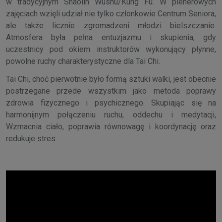
w tradycyjnym Shaolin Wushu/Kung Fu. W plenerowych
zajęciach wzięli udział nie tylko członkowie Centrum Seniora,
ale także licznie zgromadzeni młodzi bielszczanie.
Atmosfera była pełna entuzjazmu i skupienia, gdy
uczestnicy pod okiem instruktorów wykonujący płynne,
powolne ruchy charakterystyczne dla Tai Chi.
Tai Chi, choć pierwotnie było formą sztuki walki, jest obecnie
postrzegane przede wszystkim jako metoda poprawy
zdrowia fizycznego i psychicznego. Skupiając się na
harmonijnym połączeniu ruchu, oddechu i medytacji,
Wzmacnia ciało, poprawia równowagę i koordynację oraz
redukuje stres.