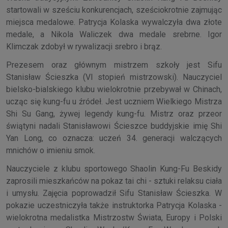
startowali w sześciu konkurencjach, sześciokrotnie zajmując
miejsca medalowe. Patrycja Kolaska wywalczyła dwa złote
medale, a Nikola Waliczek dwa medale srebrne. Igor
Klimczak zdobył w rywalizacji srebro i brąz.
Prezesem oraz głównym mistrzem szkoły jest Sifu
Stanisław Ścieszka (VI stopień mistrzowski). Nauczyciel
bielsko-bialskiego klubu wielokrotnie przebywał w Chinach,
ucząc się kung-fu u źródeł. Jest uczniem Wielkiego Mistrza
Shi Su Gang, żywej legendy kung-fu. Mistrz oraz przeor
świątyni nadali Stanisławowi Ścieszce buddyjskie imię Shi
Yan Long, co oznacza: uczeń 34. generacji walczących
mnichów o imieniu smok.
Nauczyciele z klubu sportowego Shaolin Kung-Fu Beskidy
zaprosili mieszkańców na pokaz tai chi - sztuki relaksu ciała
i umysłu. Zajęcia poprowadził Sifu Stanisław Ścieszka. W
pokazie uczestniczyła także instruktorka Patrycja Kolaska -
wielokrotna medalistka Mistrzostw Świata, Europy i Polski