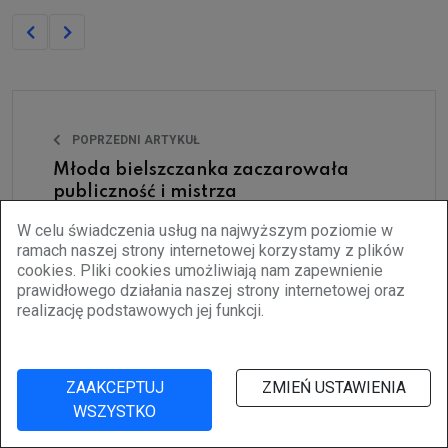
POPRZEDNI ARTYKUŁ
Młoda bielszczanka zaczarowała
publiczność i mistrza
9 KWIETNIA 2025
W celu świadczenia usług na najwyższym poziomie w
ramach naszej strony internetowej korzystamy z plików
cookies. Pliki cookies umożliwiają nam zapewnienie
prawidłowego działania naszej strony internetowej oraz
realizację podstawowych jej funkcji.
NASTĘPNY ARTYKUŁ
Sarni Stok: piły precz od naszych
ZAAKCEPTUJ
ZMIEŃ USTAWIENIA
drzew [film, zdjęcia]
WSZYSTKO
24 MAJA 2025