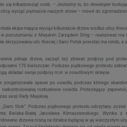
ło się kilkadziesiąt osób.
– Jesteśmy tu, bo deweloper budując
i chcą wyciąć piętnaście naszych drzew –
mówił do zgromadzon
chała ekipa mająca wyciąć kilkunaście drzew wzdłuż ulicy Krecie
 – w porozumieniu z Miejskim Zarządem Dróg – realizować ma 
a skrzyżowaniu ulic Kreciej i Sarni Potok powstać ma rondo, a 
iennie pilnuje drzew, zaczęli też zbierać podpisy pod prot
 podpisami 175 bielszczan. Podczas piątkowego protestu zebran
mogą składać swoje podpisy m.in. w osiedlowym sklepie.
w zorganizowała spacer po osiedlu, podczas którego skando
niekontrolowanej rozbudowie osiedla. Protestujący zapewnili,
czas sesji Rady Miejskiej.
„Sarni Stok”. Podczas piątkowego protestu odczytany został li
nta Bielska-Białej Jarosława Klimaszewskiego. Wynika z 
kwidowane drzewa rosną na działce będącej w jej wieczystym uż
niem prawa. Zarząd Spółdzielni domaga się od władz miasta pr