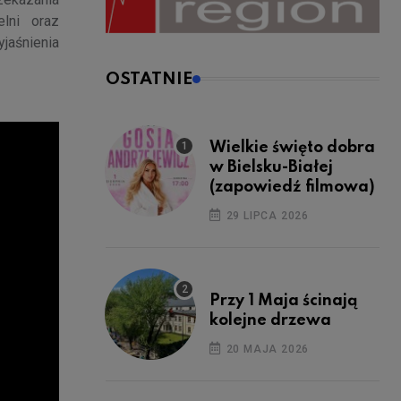
lni oraz
jaśnienia
OSTATNIE
Wielkie święto dobra
w Bielsku-Białej
(zapowiedź filmowa)
29 LIPCA 2026
Przy 1 Maja ścinają
kolejne drzewa
20 MAJA 2026