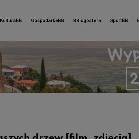
KulturaBB
GospodarkaBB
BBlogosfera
SportBB
aszych drzew [film, zdjęcia]