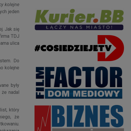
y kolejne
ych jeden
j. Jak się
firma TDJ
sama ulica
estem. Do
o kolejne
wane były
 że nadal
st, który
niego, że
ytkowaniu.
zekazania