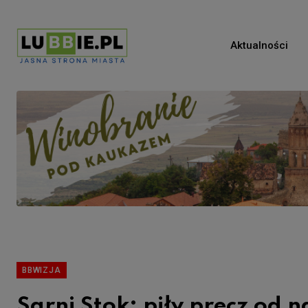
Aktualności
BBWIZJA
Sarni Stok: piły precz od n