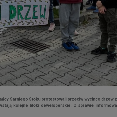
kańcy Sarniego Stoku protestowali przeciw wycince drzew 
owstają kolejne bloki deweloperskie. O sprawie informowa