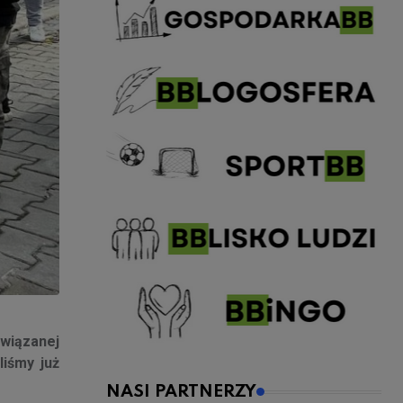
związanej
liśmy już
NASI PARTNERZY