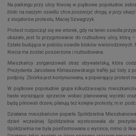
Na parkingu przy ulicy Kreciej w piątkowe popołudnie zebra
bloki na naszym osiedlu chce poszerzyć drogę, a przy okazj
z inicjatorów protestu, Maciej Szwagrzyk.
Protest rozpoczął się we wtorek, gdy na teren osiedla przyje
okazało, jest to przygotowanie do rozbudowy ulicy, którą
Estate budująca w pobliżu osiedle bloków wielorodzinnych. N
Krecia ma zostać poszerzona i rozbudowana.
Mieszkańcy zorganizowali straż obywatelską, która codz
Prezydenta Jarosława Klimaszewskiego trafiły już listy z
podpisy. Zbiórka jest kontynuowana, a popierający protest 
W piątkowe popołudnie grupa kilkudziesięciu mieszkańcó
hasła wyrażające sprzeciw wobec planowanej wycinki oraz 
będą pilnowali drzew, planują też kolejne protesty, m.in. pod
Działania mieszkańców poparła Spółdzielnia Mieszkaniowa 
dzień wcześniej Spółdzielnia wystosowała do prezyde
Spółdzielnia nie była poinformowana o wycince, mimo iż li
Działanie takie zostało w liście nazwane rażącym narusze