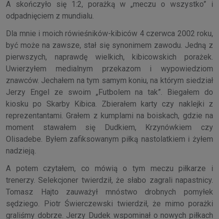
A skończyło się 1:2, porażką w „meczu o wszystko” i
odpadnięciem z mundialu.
Dla mnie i moich rówieśników-kibiców 4 czerwca 2002 roku,
być może na zawsze, stał się synonimem zawodu. Jedną z
pierwszych, naprawdę wielkich, kibicowskich porażek.
Uwierzyłem medialnym przekazom i wypowiedziom
znawców. Jechałem na tym samym koniu, na którym siedział
Jerzy Engel ze swoim „Futbolem na tak”. Biegałem do
kiosku po Skarby Kibica. Zbierałem karty czy naklejki z
reprezentantami. Grałem z kumplami na boiskach, gdzie na
moment stawałem się Dudkiem, Krzynówkiem czy
Olisadebe. Byłem zafiksowanym piłką nastolatkiem i żyłem
nadzieją.
A potem czytałem, co mówią o tym meczu piłkarze i
trenerzy. Selekcjoner twierdził, że słabo zagrali napastnicy.
Tomasz Hajto zauważył mnóstwo drobnych pomyłek
sędziego. Piotr Świerczewski twierdził, że mimo porażki
graliśmy dobrze. Jerzy Dudek wspominał o nowych piłkach