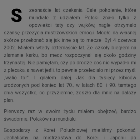
S
zesnaście lat czekania. Całe pokolenie, które
mundiale z udziałem Polski znało tylko z
opowieści taty czy wujków, nagle otrzymało
szansę przeżycia mistrzowskich emocji. Mogło na własnej
skórze przekonać się jak inne są to mecze. Był 4 czerwca
2002. Miałem wtedy czternaście lat. Ze szkoły biegłem na
złamanie karku, bo mecz rozpoczynał się około godziny
trzynastej. Nie pamiętam, czy po drodze coś nie wypadło mi
z plecaka, a nawet jeśli, to pewnie przeleciało mi przez myśl:
„walić to!”. I gnałem dalej. Jak dla tysięcy kibiców
urodzonych pod koniec lat 70., w latach 80. i 90. tamtego
dnia wszystko, co przyziemne, zeszło dla mnie na dalszy
plan.
Pierwszy raz w swoim życiu miałem obejrzeć, bardzo
świadomie, Polaków na mundialu.
Gospodarzy z Korei Południowej mieliśmy pokonać.
Jechaliśmy na mistrzostwa do Korei i Japonii po