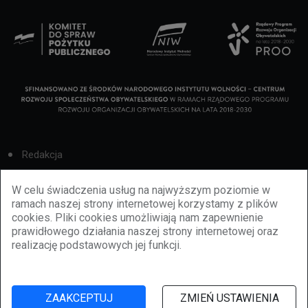
Redakcja
Cookies
W celu świadczenia usług na najwyższym poziomie w
ramach naszej strony internetowej korzystamy z plików
Reklama
cookies. Pliki cookies umożliwiają nam zapewnienie
prawidłowego działania naszej strony internetowej oraz
BBiletomania
realizację podstawowych jej funkcji.
Polityka prywatności
ZAAKCEPTUJ
ZMIEŃ USTAWIENIA