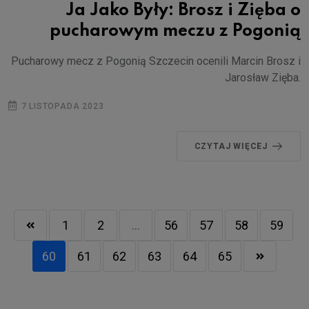
Ja Jako Były: Brosz i Zięba o
pucharowym meczu z Pogonią
Pucharowy mecz z Pogonią Szczecin ocenili Marcin Brosz i
Jarosław Zięba.
7 LISTOPADA 2023
CZYTAJ WIĘCEJ
1
2
...
56
57
58
59
60
61
62
63
64
65