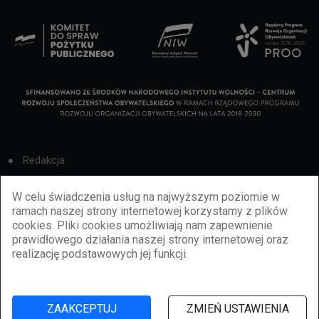
Redakcja
Cookies
W celu świadczenia usług na najwyższym poziomie w
ramach naszej strony internetowej korzystamy z plików
Reklama
cookies. Pliki cookies umożliwiają nam zapewnienie
prawidłowego działania naszej strony internetowej oraz
BBiletomania
realizację podstawowych jej funkcji.
Polityka prywatności
ZAAKCEPTUJ
ZMIEŃ USTAWIENIA