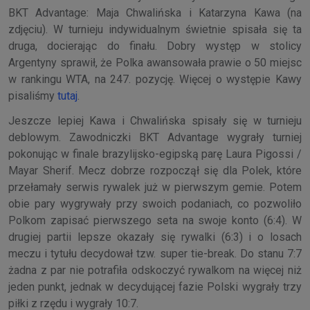
BKT Advantage: Maja Chwalińska i Katarzyna Kawa (na
zdjęciu). W turnieju indywidualnym świetnie spisała się ta
druga, docierając do finału. Dobry występ w stolicy
Argentyny sprawił, że Polka awansowała prawie o 50 miejsc
w rankingu WTA, na 247. pozycję. Więcej o występie Kawy
pisaliśmy
tutaj
.
Jeszcze lepiej Kawa i Chwalińska spisały się w turnieju
deblowym. Zawodniczki BKT Advantage wygrały turniej
pokonując w finale brazylijsko-egipską parę Laura Pigossi /
Mayar Sherif. Mecz dobrze rozpoczął się dla Polek, które
przełamały serwis rywalek już w pierwszym gemie. Potem
obie pary wygrywały przy swoich podaniach, co pozwoliło
Polkom zapisać pierwszego seta na swoje konto (6:4). W
drugiej partii lepsze okazały się rywalki (6:3) i o losach
meczu i tytułu decydował tzw. super tie-break. Do stanu 7:7
żadna z par nie potrafiła odskoczyć rywalkom na więcej niż
jeden punkt, jednak w decydującej fazie Polski wygrały trzy
piłki z rzędu i wygrały 10:7.