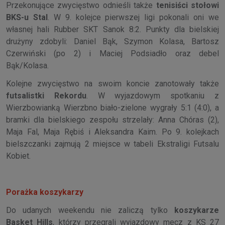
Przekonujące zwycięstwo odnieśli także
tenisiści stołowi
BKS-u Stal
. W 9. kolejce pierwszej ligi pokonali oni we
własnej hali Rubber SKT Sanok 8:2. Punkty dla bielskiej
drużyny zdobyli: Daniel Bąk, Szymon Kolasa, Bartosz
Czerwiński (po 2) i Maciej Podsiadło oraz debel
Bąk/Kolasa.
Kolejne zwycięstwo na swoim koncie zanotowały także
futsalistki Rekordu
. W wyjazdowym spotkaniu z
Wierzbowianką Wierzbno biało-zielone wygrały 5:1 (4:0), a
bramki dla bielskiego zespołu strzelały: Anna Chóras (2),
Maja Fal, Maja Rębiś i Aleksandra Kaim. Po 9. kolejkach
bielszczanki zajmują 2 miejsce w tabeli Ekstraligi Futsalu
Kobiet.
Porażka koszykarzy
Do udanych weekendu nie zaliczą tylko
koszykarze
Basket Hills
, którzy przegrali wyjazdowy mecz z KS 27