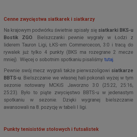
Cenne zwycięstwa siatkarek i siatkarzy
Na krajowym podwórku świetnie spisały się
siatkarki BKS-u
Bostik ZGO
. Bielszczanki pewnie wygrały w Łodzi z
liderem Tauron Ligi, ŁKS-em Commercecon, 3:0 i tracą do
rywalek już tylko 4 punkty (BKS ma rozegrane 2 mecze
mniej). Więcej o sobotnim spotkaniu pisaliśmy
tutaj
.
Pewnie swój mecz wygrali także pierwszoligowi
siatkarze
BBTS-u
. Bielszczanie we własnej hali pokonali wyżej w tym
sezonie notowany MCKiS Jaworzno 3:0 (25:22, 25:16,
25:23). Było to piąte zwycięstwo BBTS-u w jedenastym
spotkaniu w sezonie. Dzięki wygranej bielszczanie
awansowali na 8. pozycję w tabeli I ligi.
Punkty tenisistów stołowych i futsalistek