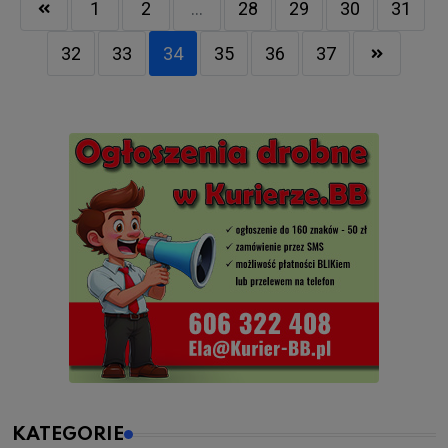
1
2
...
28
29
30
31
32
33
34
35
36
37
KATEGORIE