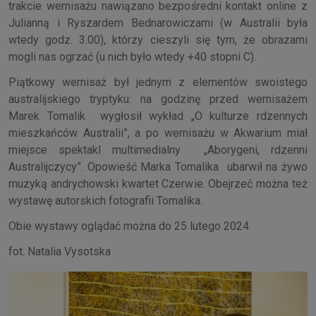
trakcie wernisażu nawiązano bezpośredni kontakt online z
Julianną i Ryszardem Bednarowiczami (w Australii była
wtedy godz. 3.00), którzy cieszyli się tym, że obrazami
mogli nas ogrzać (u nich było wtedy +40 stopni C).
Piątkowy wernisaż był jednym z elementów swoistego
australijskiego tryptyku: na godzinę przed wernisażem
Marek Tomalik wygłosił wykład „O kulturze rdzennych
mieszkańców Australii”, a po wernisażu w Akwarium miał
miejsce spektakl multimedialny „Aborygeni, rdzenni
Australijczycy”. Opowieść Marka Tomalika ubarwił na żywo
muzyką andrychowski kwartet Czerwie. Obejrzeć można też
wystawę autorskich fotografii Tomalika.
Obie wystawy oglądać można do 25 lutego 2024.
fot. Natalia Vysotska