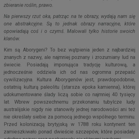
zbieranie roślin, prawo.
Na pierwszy rzut oka, patrząc na te obrazy, wydają nam się
one abstrakcyjne. Są to jednak obrazy narracyjne, które
opowiadają coś i o czymś. Malowali tylko historie swoich
klanów.
Kim są Aborygeni? To bez wątpienia jeden z najbardziej
znanych z nazwy, ale najmniej poznany i zrozumiany lud na
świecie. Posiadają imponująca tradycję kulturową, a
jednocześnie oddziela ich od nas ogromna przepaść
cywilizacyjna. Kultura Aborygenów jest, prawdopodobnie,
ostatnią kulturą paleolitu (starsza epoka kamienna), której
udokumentowane ślady liczą sobie co najmniej 40 tysięcy
lat. Wbrew powszechnemu przekonaniu tubylcze ludy
australijskie nigdy nie stanowiły jednej narodowości ani też
nie określały siebie za pomocą jednego wspólnego terminu.
Przed kolonizacją brytyjską w 1788 roku kontynent ten
zamieszkiwało ponad dwieście szczepów, które posiadały