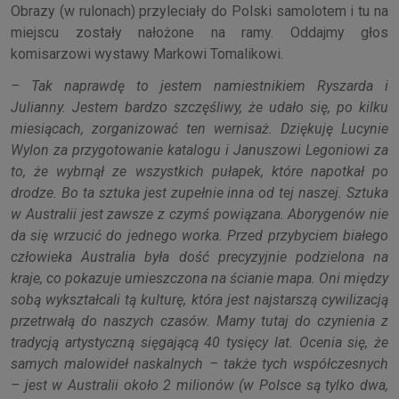
Obrazy (w rulonach) przyleciały do Polski samolotem i tu na
miejscu zostały nałożone na ramy. Oddajmy głos
komisarzowi wystawy Markowi Tomalikowi.
– Tak naprawdę to jestem namiestnikiem Ryszarda i
Julianny. Jestem bardzo szczęśliwy, że udało się, po kilku
miesiącach, zorganizować ten wernisaż. Dziękuję Lucynie
Wylon za przygotowanie katalogu i Januszowi Legoniowi za
to, że wybrnął ze wszystkich pułapek, które napotkał po
drodze. Bo ta sztuka jest zupełnie inna od tej naszej. Sztuka
w Australii jest zawsze z czymś powiązana. Aborygenów nie
da się wrzucić do jednego worka. Przed przybyciem białego
człowieka Australia była dość precyzyjnie podzielona na
kraje, co pokazuje umieszczona na ścianie mapa. Oni między
sobą wykształcali tą kulturę, która jest najstarszą cywilizacją
przetrwałą do naszych czasów. Mamy tutaj do czynienia z
tradycją artystyczną sięgającą 40 tysięcy lat. Ocenia się, że
samych malowideł naskalnych – także tych współczesnych
– jest w Australii około 2 milionów (w Polsce są tylko dwa,