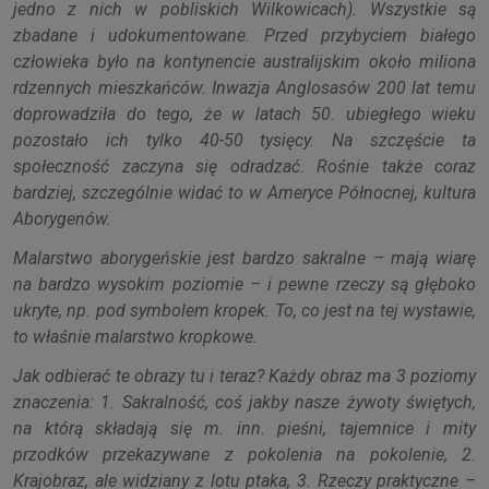
jedno z nich w pobliskich Wilkowicach). Wszystkie są
zbadane i udokumentowane. Przed przybyciem białego
człowieka było na kontynencie australijskim około miliona
rdzennych mieszkańców. Inwazja Anglosasów 200 lat temu
doprowadziła do tego, że w latach 50. ubiegłego wieku
pozostało ich tylko 40-50 tysięcy. Na szczęście ta
społeczność zaczyna się odradzać. Rośnie także coraz
bardziej, szczególnie widać to w Ameryce Północnej, kultura
Aborygenów.
Malarstwo aborygeńskie jest bardzo sakralne – mają wiarę
na bardzo wysokim poziomie – i pewne rzeczy są głęboko
ukryte, np. pod symbolem kropek. To, co jest na tej wystawie,
to właśnie malarstwo kropkowe.
Jak odbierać te obrazy tu i teraz? Każdy obraz ma 3 poziomy
znaczenia: 1. Sakralność, coś jakby nasze żywoty świętych,
na którą składają się m. inn. pieśni, tajemnice i mity
przodków przekazywane z pokolenia na pokolenie, 2.
Krajobraz, ale widziany z lotu ptaka, 3. Rzeczy praktyczne –