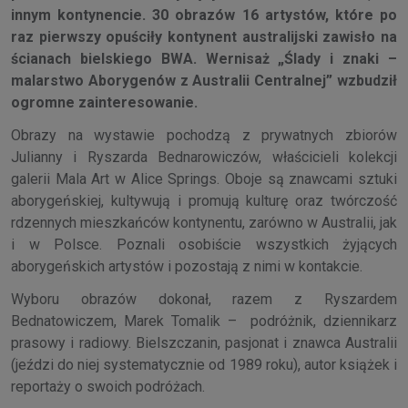
innym kontynencie. 30 obrazów 16 artystów, które po
raz pierwszy opuściły kontynent australijski zawisło na
ścianach bielskiego BWA. Wernisaż „Ślady i znaki –
malarstwo Aborygenów z Australii Centralnej” wzbudził
ogromne zainteresowanie.
Obrazy na wystawie pochodzą z prywatnych zbiorów
Julianny i Ryszarda Bednarowiczów, właścicieli kolekcji
galerii Mala Art w Alice Springs. Oboje są znawcami sztuki
aborygeńskiej, kultywują i promują kulturę oraz twórczość
rdzennych mieszkańców kontynentu, zarówno w Australii, jak
i w Polsce. Poznali osobiście wszystkich żyjących
aborygeńskich artystów i pozostają z nimi w kontakcie.
Wyboru obrazów dokonał, razem z Ryszardem
Bednatowiczem, Marek Tomalik – podróżnik, dziennikarz
prasowy i radiowy. Bielszczanin, pasjonat i znawca Australii
(jeździ do niej systematycznie od 1989 roku), autor książek i
reportaży o swoich podróżach.