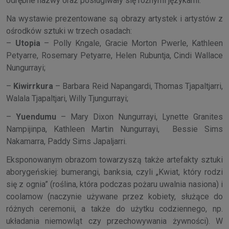
odrębne nazwy oraz posługiwały się różnymi językami.
Na wystawie prezentowane są obrazy artystek i artystów z
ośrodków sztuki w trzech osadach:
–
Utopia
– Polly Kngale, Gracie Morton Pwerle, Kathleen
Petyarre, Rosemary Petyarre, Helen Rubuntja, Cindi Wallace
Nungurrayi;
–
Kiwirrkura
– Barbara Reid Napangardi, Thomas Tjapaltjarri,
Walala Tjapaltjari, Willy Tjungurrayi;
–
Yuendumu
– Mary Dixon Nungurrayi, Lynette Granites
Nampijinpa, Kathleen Martin Nungurrayi, Bessie Sims
Nakamarra, Paddy Sims Japaljarri.
Eksponowanym obrazom towarzyszą także artefakty sztuki
aborygeńskiej: bumerangi, banksia, czyli „Kwiat, który rodzi
się z ognia” (roślina, która podczas pożaru uwalnia nasiona) i
coolamow (naczynie używane przez kobiety, służące do
różnych ceremonii, a także do użytku codziennego, np.
układania niemowląt czy przechowywania żywności). W