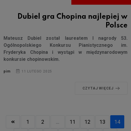
Dubiel gra Chopina najlepiej w
Polsce
Mateusz Dubiel został laureatem I nagrody 53.
Ogólnopolskiego Konkursu Pianistycznego im.
Fryderyka Chopina i wystąpi w międzynarodowym
konkursie chopinowskim.
pim
11 LUTEGO 2025
CZYTAJ WIĘCEJ
1
2
...
11
12
13
14