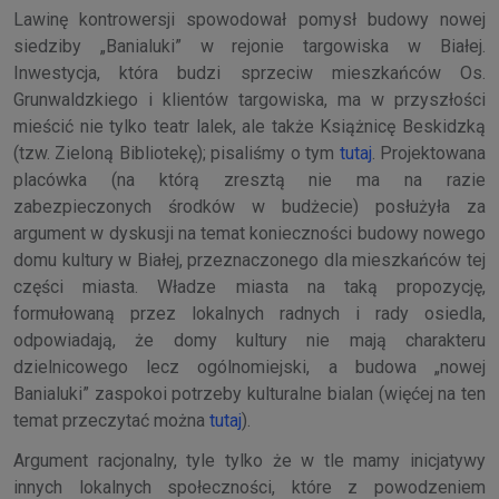
Lawinę kontrowersji spowodował pomysł budowy nowej
siedziby „Banialuki” w rejonie targowiska w Białej.
Inwestycja, która budzi sprzeciw mieszkańców Os.
Grunwaldzkiego i klientów targowiska, ma w przyszłości
mieścić nie tylko teatr lalek, ale także Książnicę Beskidzką
(tzw. Zieloną Bibliotekę); pisaliśmy o tym
tutaj
. Projektowana
placówka (na którą zresztą nie ma na razie
zabezpieczonych środków w budżecie) posłużyła za
argument w dyskusji na temat konieczności budowy nowego
domu kultury w Białej, przeznaczonego dla mieszkańców tej
części miasta. Władze miasta na taką propozycję,
formułowaną przez lokalnych radnych i rady osiedla,
odpowiadają, że domy kultury nie mają charakteru
dzielnicowego lecz ogólnomiejski, a budowa „nowej
Banialuki” zaspokoi potrzeby kulturalne bialan (więćej na ten
temat przeczytać można
tutaj
).
Argument racjonalny, tyle tylko że w tle mamy inicjatywy
innych lokalnych społeczności, które z powodzeniem