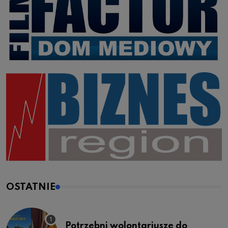
OSTATNIE
Potrzebni wolontariusze do