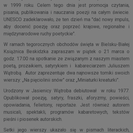
w 1999 roku. Celem tego dnia jest promocja czytania,
pisania, publikowania i nauczania poezji na całym świecie.
UNESCO zadeklarowało, że ten dzień ma "dać nowy impuls,
aby docenić poezję oraz poprzeć krajowe, regionalne i
międzynarodowe ruchy poetyckie".
W ramach tegorocznych obchodów święta w Bielsku-Białej
Książnica Beskidzka zapraszam w piątek o 21 marca o
godz. 17.00 na spotkanie ze związanym z naszym miastem
poetą, prozaikiem, satyrykiem i kabareciarzem Juliuszem
Wątrobą. Autor zaprezentuje dwa najnowsze tomiki swoich
wierszy: „Na pięciolinii snów” oraz „Miniaturki kreaturki”.
Urodzony w Jasienicy Wątroba debiutował w roku 1977.
Opublikował poezję, satyry, fraszki, aforyzmy, powieści,
opowiadania, felietony, reportaże. Jest również autorem
musicali, spektakli, programów kabaretowych, tekstów
pieśni i piosenek autorskich.
Setki jego wierszy ukazało się w pismach literackich,