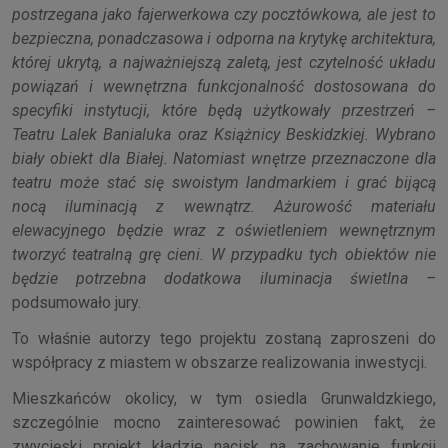
postrzegana jako fajerwerkowa czy pocztówkowa, ale jest to
bezpieczna, ponadczasowa i odporna na krytykę architektura,
której ukrytą, a najważniejszą zaletą, jest czytelność układu
powiązań i wewnętrzna funkcjonalność dostosowana do
specyfiki instytucji, które będą użytkowały przestrzeń –
Teatru Lalek Banialuka oraz Książnicy Beskidzkiej. Wybrano
biały obiekt dla Białej. Natomiast wnętrze przeznaczone dla
teatru może stać się swoistym landmarkiem i grać bijącą
nocą iluminacją z wewnątrz. Ażurowość materiału
elewacyjnego będzie wraz z oświetleniem wewnętrznym
tworzyć teatralną grę cieni. W przypadku tych obiektów nie
będzie potrzebna dodatkowa iluminacja świetlna –
podsumowało jury.
To właśnie autorzy tego projektu zostaną zaproszeni do
współpracy z miastem w obszarze realizowania inwestycji.
Mieszkańców okolicy, w tym osiedla Grunwaldzkiego,
szczególnie mocno zainteresować powinien fakt, że
zwycięski projekt kładzie nacisk na zachowanie funkcji