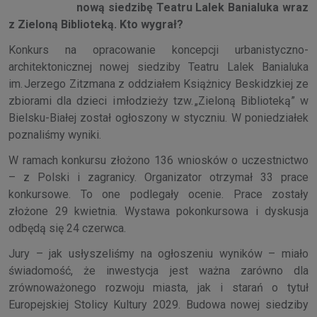
nową siedzibę Teatru Lalek Banialuka wraz
z Zieloną Biblioteką. Kto wygrał?
Konkurs na opracowanie koncepcji urbanistyczno-
architektonicznej nowej siedziby Teatru Lalek Banialuka
im. Jerzego Zitzmana z oddziałem Książnicy Beskidzkiej ze
zbiorami dla dzieci i młodzieży tzw. „Zieloną Biblioteką” w
Bielsku-Białej został ogłoszony w styczniu. W poniedziałek
poznaliśmy wyniki.
W ramach konkursu złożono 136 wniosków o uczestnictwo
– z Polski i zagranicy. Organizator otrzymał 33 prace
konkursowe. To one podlegały ocenie. Prace zostały
złożone 29 kwietnia. Wystawa pokonkursowa i dyskusja
odbędą się 24 czerwca.
Jury – jak usłyszeliśmy na ogłoszeniu wyników – miało
świadomość, że inwestycja jest ważna zarówno dla
zrównoważonego rozwoju miasta, jak i starań o tytuł
Europejskiej Stolicy Kultury 2029. Budowa nowej siedziby