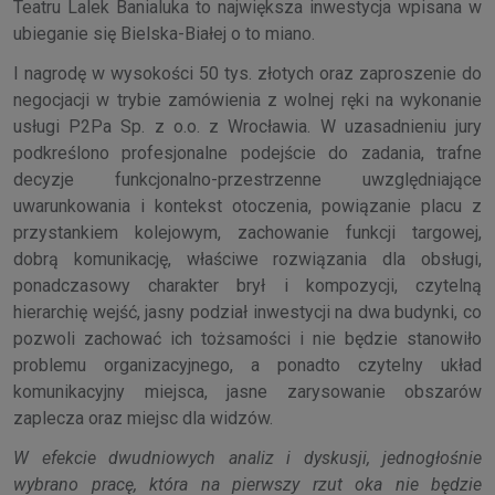
Teatru Lalek Banialuka to największa inwestycja wpisana w
ubieganie się Bielska-Białej o to miano.
I nagrodę w wysokości 50 tys. złotych oraz zaproszenie do
negocjacji w trybie zamówienia z wolnej ręki na wykonanie
usługi P2Pa Sp. z o.o. z Wrocławia. W uzasadnieniu jury
podkreślono profesjonalne podejście do zadania, trafne
decyzje funkcjonalno-przestrzenne uwzględniające
uwarunkowania i kontekst otoczenia, powiązanie placu z
przystankiem kolejowym, zachowanie funkcji targowej,
dobrą komunikację, właściwe rozwiązania dla obsługi,
ponadczasowy charakter brył i kompozycji, czytelną
hierarchię wejść, jasny podział inwestycji na dwa budynki, co
pozwoli zachować ich tożsamości i nie będzie stanowiło
problemu organizacyjnego, a ponadto czytelny układ
komunikacyjny miejsca, jasne zarysowanie obszarów
zaplecza oraz miejsc dla widzów.
W efekcie dwudniowych analiz i dyskusji, jednogłośnie
wybrano pracę, która na pierwszy rzut oka nie będzie