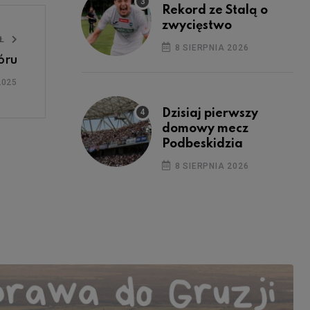
Rekord ze Stalą o
zwycięstwo
UŁ
8 SIERPNIA 2026
óru
2025
Dzisiaj pierwszy
domowy mecz
Podbeskidzia
8 SIERPNIA 2026