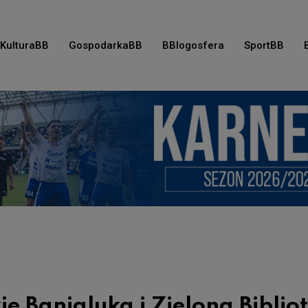
KulturaBB
GospodarkaBB
BBlogosfera
SportBB
ie Banialuka i Zielona Biblio