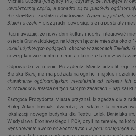
Michała Guzdka (wszyscy PiS) czytamy, że
istniejące w c
lewobrzeżnej części, a ponadto są to placówki ogólnomiej
Bielska-Białej została rozbudowana.
Wydaje się jednak, iż 
Białej na czele
– piszą radni powołując się na postulaty mies
Radni uważają, że nowy dom kultury mógłby integrować mie
osiedla Grunwaldzkiego, na których łącznie mieszka około 1
lokali użytkowych będących obecnie w zasobach Zakładu G
nowej placówce centrum seniora dla mieszkańców wskazany
Odpowiedzi w imieniu Prezydenta Miasta udzielił jego za
Bielsku-Białej nie ma podziału na ogólno miejskie i dzieln
charakterze ogólnomiejskim niezależnie od zakresu ich dz
mieszkańców miasta na tych samych zasadach
– napisał Ru
Zastępca Prezydenta Miasta przyznał, iż zgadza się z rad
Białej. Adam Ruśniak stwierdził, że właśnie ta nierówn
lokalizacji nowego budynku dla Teatru Lalek Banialuka im. 
Władysława Broniewskiego i PCK, czyli na terenie, na któr
wybudowanie dwóch nowoczesnych i w pełni dostępnych wiel
obszarze kultury oraz integracji społecznej, z uwzględnieni