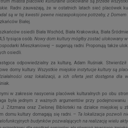
entrum miasta placówki kulturalne ulokowane są przede wszystk
skie
. Radni zauważają, że w ostatnich latach sieć placówek ku
nadal są w tej kwestii pewne niezaspokojone potrzeby, z Domem
zkańców Białej.
szkańców osiedli Biała Wschód, Biała Krakowska, Biała Śródmie
4,5 tysiąca osób.
Nowy dom kultury mógłby zostać ulokowany w
ospodarki Mieszkaniowej
– sugerują radni. Proponują także ulo
ch osiedli.
stępca odpowiedzialny za kulturę, Adam Ruśniak. Stwierdził
icowe domy kultury.
Wszystkie miejskie instytucje kultury są pl
iałalności oraz lokalizacji, a ich oferta jest dostępna dla w
śniak.
nymi w zakresie nasycenia placówek kulturalnych po obu stron
owaga była jednym z ważnych argumentów przy podejmowaniu 
J. Zitzmana oraz Zielonej Biblioteki na działce miejskiej u z
ym domu kultury domagają się radni. –
Ta lokalizacja pozwoli ni
ofunkcyjnych budynków pozwalających na realizację wielu akt
em przestrzeni dla spotkań seniorów, ale również znacząco zwięk