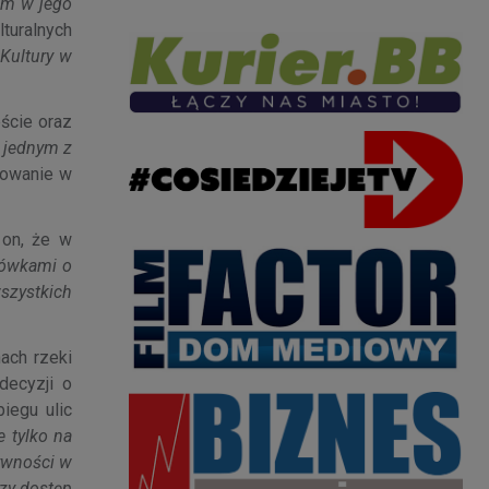
im w jego
lturalnych
 Kultury w
ście oraz
 jednym z
kowanie w
 on, że w
acówkami o
szystkich
ach rzeki
decyzji o
biegu ulic
e tylko na
ywności w
szy dostęp