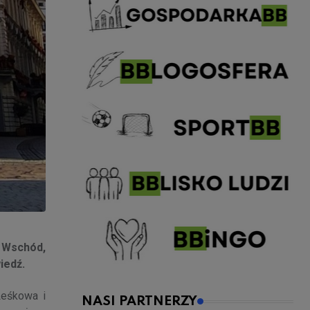
a Wschód,
iedź.
Leśkowa i
NASI PARTNERZY