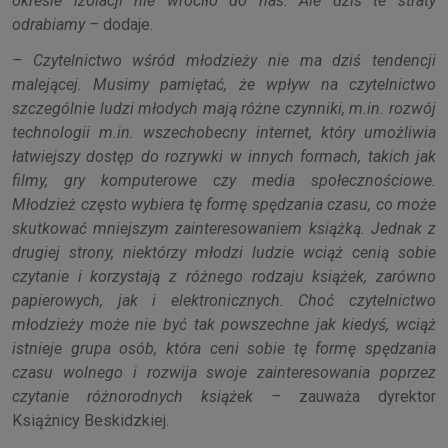
okresie izolacji nie wróciło do nas. Ale dziś te straty
odrabiamy –
dodaje.
– Czytelnictwo wśród młodzieży nie ma dziś tendencji
malejącej. Musimy pamiętać, że wpływ na czytelnictwo
szczególnie ludzi młodych mają różne czynniki, m.in. rozwój
technologii m.in. wszechobecny internet, który umożliwia
łatwiejszy dostęp do rozrywki w innych formach, takich jak
filmy, gry komputerowe czy media społecznościowe.
Młodzież często wybiera tę formę spędzania czasu, co może
skutkować mniejszym zainteresowaniem książką. Jednak z
drugiej strony, niektórzy młodzi ludzie wciąż cenią sobie
czytanie i korzystają z różnego rodzaju książek, zarówno
papierowych, jak i elektronicznych. Choć czytelnictwo
młodzieży może nie być tak powszechne jak kiedyś, wciąż
istnieje grupa osób, która ceni sobie tę formę spędzania
czasu wolnego i rozwija swoje zainteresowania poprzez
czytanie różnorodnych książek –
zauważa dyrektor
Książnicy Beskidzkiej.