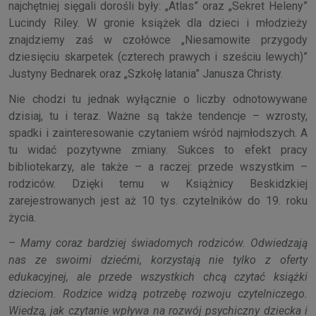
najchętniej sięgali dorośli były: „Atlas” oraz „Sekret Heleny”
Lucindy Riley. W gronie książek dla dzieci i młodzieży
znajdziemy zaś w czołówce „Niesamowite przygody
dziesięciu skarpetek (czterech prawych i sześciu lewych)”
Justyny Bednarek oraz „Szkołę latania” Janusza Christy.
Nie chodzi tu jednak wyłącznie o liczby odnotowywane
dzisiaj, tu i teraz. Ważne są także tendencje – wzrosty,
spadki i zainteresowanie czytaniem wśród najmłodszych. A
tu widać pozytywne zmiany. Sukces to efekt pracy
bibliotekarzy, ale także – a raczej: przede wszystkim –
rodziców. Dzięki temu w Książnicy Beskidzkiej
zarejestrowanych jest aż 10 tys. czytelników do 19. roku
życia.
– Mamy coraz bardziej świadomych rodziców. Odwiedzają
nas ze swoimi dziećmi, korzystają nie tylko z oferty
edukacyjnej, ale przede wszystkich chcą czytać książki
dzieciom. Rodzice widzą potrzebę rozwoju czytelniczego.
Wiedzą, jak czytanie wpływa na rozwój psychiczny dziecka i