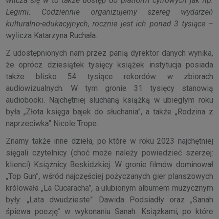
wlicza się w to także dostęp do platform cyfrowych jak np.
Legimi. Codziennie organizujemy szereg wydarzeń
kulturalno-edukacyjnych, rocznie jest ich ponad 3 tysiące –
wylicza Katarzyna Ruchała.
Z udostępnionych nam przez panią dyrektor danych wynika,
że oprócz dziesiątek tysięcy książek instytucja posiada
także blisko 54 tysiące rekordów w zbiorach
audiowizualnych. W tym gronie 31 tysięcy stanowią
audiobooki. Najchętniej słuchaną książką w ubiegłym roku
była „Złota księga bajek do słuchania”, a także „Rodzina z
naprzeciwka” Nicole Trope.
Znamy także inne dzieła, po które w roku 2023 najchętniej
sięgali czytelnicy (choć może należy powiedzieć szerzej:
klienci) Książnicy Beskidzkiej. W gronie filmów dominował
„Top Gun”, wśród najczęściej pożyczanych gier planszowych
królowała „La Cucaracha”, a ulubionym albumem muzycznym
były: „Lata dwudzieste” Dawida Podsiadły oraz „Sanah
śpiewa poezję” w wykonaniu Sanah. Książkami, po które