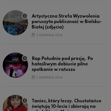
Artystyczna Strefa Wyzwolenia
poruszyła publiczność w Bielsku-
Białej (zdjęcia)
3 SIERPNIA 2026
Rap Południe pod presją. Po
hałaśliwym debiucie pilne
spotkanie w ratuszu
1 SIERPNIA 2026
Taniec, który leczy. Chustotańce
świętują 10-lecie i zbierają na