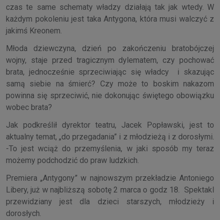
czas te same schematy władzy działają tak jak wtedy. W
każdym pokoleniu jest taka Antygona, która musi walczyć z
jakimś Kreonem.
Młoda dziewczyna, dzień po zakończeniu bratobójczej
wojny, staje przed tragicznym dylematem, czy pochować
brata, jednocześnie sprzeciwiając się władcy i skazując
samą siebie na śmierć? Czy może to boskim nakazom
powinna się sprzeciwić, nie dokonując świętego obowiązku
wobec brata?
Jak podkreślił dyrektor teatru, Jacek Popławski, jest to
aktualny temat, „do przegadania” i z młodzieżą i z dorosłymi.
-To jest wciąż do przemyślenia, w jaki sposób my teraz
możemy podchodzić do praw ludzkich.
Premiera „Antygony” w najnowszym przekładzie Antoniego
Libery, już w najbliższą sobotę 2 marca o godz 18. Spektakl
przewidziany jest dla dzieci starszych, młodzieży i
dorosłych.