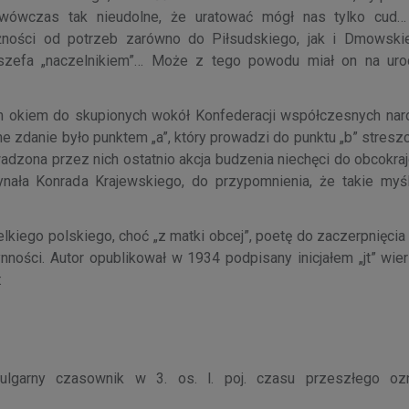
wówczas tak nieudolne, że uratować mógł nas tylko cud…
ności od potrzeb zarówno do Piłsudskiego, jak i Dmowski
 szefa „naczelnikiem”… Może z tego powodu miał on na uro
em okiem do skupionych wokół Konfederacji współczesnych na
 zdanie było punktem „a”, który prowadzi do punktu „b” stresz
wadzona przez nich ostatnio akcja budzenia niechęci do obcokr
ynała Konrada Krajewskiego, do przypomnienia, że takie myśl
lkiego polskiego, choć „z matki obcej”, poetę do zaczerpnięcia
ości. Autor opublikował w 1934 podpisany inicjałem „jt” wie
:
ulgarny czasownik w 3. os. l. poj. czasu przeszłego oz