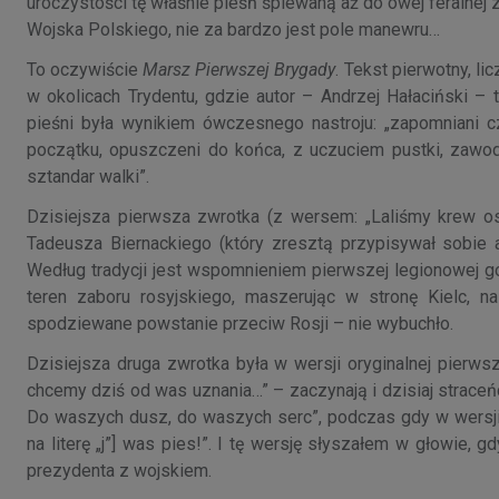
uroczystości tę właśnie pieśń śpiewaną aż do owej feralnej z
Wojska Polskiego, nie za bardzo jest pole manewru…
To oczywiście
Marsz Pierwszej Brygady
. Tekst pierwotny, l
w okolicach Trydentu, gdzie autor – Andrzej Hałaciński –
pieśni była wynikiem ówczesnego nastroju: „zapomniani c
początku, opuszczeni do końca, z uczuciem pustki, zawodu
sztandar walki”.
Dzisiejsza pierwsza zwrotka (z wersem: „Laliśmy krew osa
Tadeusza Biernackiego (który zresztą przypisywał sobie 
Według tradycji jest wspomnieniem pierwszej legionowej g
teren zaboru rosyjskiego, maszerując w stronę Kielc, n
spodziewane powstanie przeciw Rosji – nie wybuchło.
Dzisiejsza druga zwrotka była w wersji oryginalnej pierwsz
chcemy dziś od was uznania…” – zaczynają i dzisiaj straceń
Do waszych dusz, do waszych serc”, podczas gdy w wersji 
na literę „j”] was pies!”. I tę wersję słyszałem w głowie
prezydenta z wojskiem.