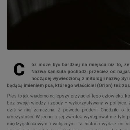
C
óż może być bardziej na miejscu niż to, że
Nazwa kanikuła pochodzi przecież od najjaś
noszącej wywiedzioną z mitologii nazwę Syri
będącą imieniem psa, którego właściciel (Orion) też zos
Pies to jak wiadomo najlepszy przyjaciel tego człowieka, k
bez swojej wiedzy i zgody – wykorzystywany w polityce. Zn
dziś w niej zamazana. Z powodu pruderii. Chodziło o t
uroczystości. W jednej z jej zwrotek występował nie tyle 
międzygatunkowym i wulgarnym. Ta historia wydaje mi się 