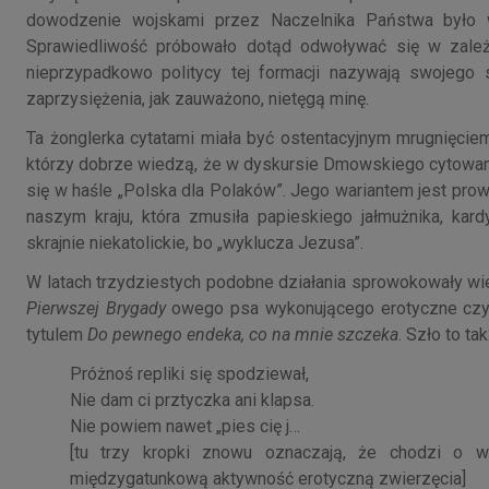
dowodzenie wojskami przez Naczelnika Państwa było 
Sprawiedliwość próbowało dotąd odwoływać się w zależ
nieprzypadkowo politycy tej formacji nazywają swojego
zaprzysiężenia, jak zauważono, nietęgą minę.
Ta żonglerka cytatami miała być ostentacyjnym mrugnięci
którzy dobrze wiedzą, że w dyskursie Dmowskiego cytowane
się w haśle „Polska dla Polaków”. Jego wariantem jest pro
naszym kraju, która zmusiła papieskiego jałmużnika, kard
skrajnie niekatolickie, bo „wyklucza Jezusa”.
W latach trzydziestych podobne działania sprowokowały wie
Pierwszej Brygady
owego psa wykonującego erotyczne czynn
tytulem
Do pewnego endeka, co na mnie szczeka
. Szło to tak
Próżnoś repliki się spodziewał,
Nie dam ci prztyczka ani klapsa.
Nie powiem nawet „pies cię j…
[tu trzy kropki znowu oznaczają, że chodzi o w
międzygatunkową aktywność erotyczną zwierzęcia]