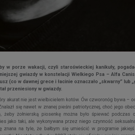
by w porze wakacji, czyli staroświeckiej kanikuły, pogada
niejszej gwiazdy w konstelacji Wielkiego Psa – Alfa Canis
usz (co w dawnej grece i łacinie oznaczało „skwarny” lub „
tał przeniesiony w gwiazdy.
tóry akurat nie jest wielbicielem kotów. Ów czworonóg bywa – 
alazł się nawet w znanej pieśni patriotycznej, choć jego obec
o, żeby żołnierską piosenkę można było śpiewać podczas of
pies jako taki, ale wykonywana przez niego czynność seksualna
znana na tyle, że bałbym się umieścić w programie jakiejś o