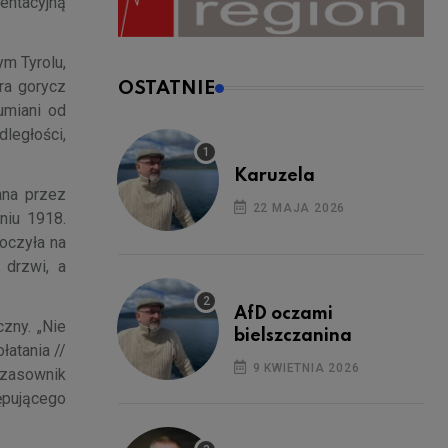
zentacyjną
ym Tyrolu,
ra gorycz
OSTATNIE
umiani od
ległości,
Karuzela
ana przez
22 MAJA 2026
niu 1918.
oczyła na
 drzwi, a
AfD oczami
czny. „Nie
bielszczanina
łatania //
9 KWIETNIA 2026
czasownik
ępującego