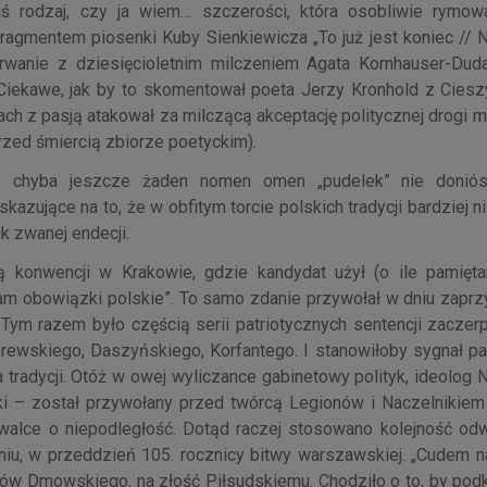
 rodzaj, czy ja wiem… szczerości, która osobliwie rymow
gmentem piosenki Kuby Sienkiewicza „To już jest koniec // N
wanie z dziesięcioletnim milczeniem Agata Kornhauser-Duda
iekawe, jak by to skomentował poeta Jerzy Kronhold z Cieszy
ch z pasją atakował za milczącą akceptację politycznej drogi m
ed śmiercią zbiorze poetyckim).
go chyba jeszcze żaden nomen omen „pudelek” nie doniós
zujące na to, że w obfitym torcie polskich tradycji bardziej ni
k zwanej endecji.
zą konwencji w Krakowie, gdzie kandydat użył (o ile pamię
am obowiązki polskie”. To samo zdanie przywołał w dniu zaprzy
 razem było częścią serii patriotycznych sentencji zaczerp
rewskiego, Daszyńskiego, Korfantego. I stanowiłoby sygnał pa
 tradycji. Otóż w owej wyliczance gabinetowy polityk, ideolog
i – został przywołany przed twórcą Legionów i Naczelnikie
alce o niepodległość. Dotąd raczej stosowano kolejność odw
u, w przeddzień 105. rocznicy bitwy warszawskiej. „Cudem n
w Dmowskiego, na złość Piłsudskiemu. Chodziło o to, by podkr