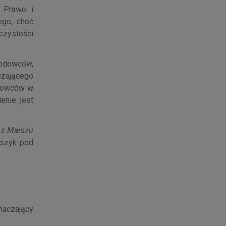
 Prawo i
ego, choć
czystości
rodowców,
czającego
ajowców w
enie jest
 z
Marszu
rszyk pod
naczający