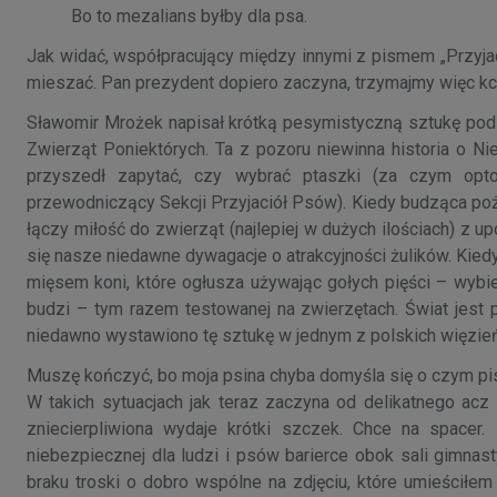
Bo to mezalians byłby dla psa.
Jak widać, współpracujący między innymi z pismem „Przyjaci
mieszać. Pan prezydent dopiero zaczyna, trzymajmy więc kciu
Sławomir Mrożek napisał krótką pesymistyczną sztukę pod
Zwierząt Poniektórych. Ta z pozoru niewinna historia o Ni
przyszedł zapytać, czy wybrać ptaszki (za czym opto
przewodniczący Sekcji Przyjaciół Psów). Kiedy budząca po
łączy miłość do zwierząt (najlepiej w dużych ilościach) z u
się nasze niedawne dywagacje o atrakcyjności żulików. Kied
mięsem koni, które ogłusza używając gołych pięści – wybier
budzi – tym razem testowanej na zwierzętach. Świat jest
niedawno wystawiono tę sztukę w jednym z polskich więzień 
Muszę kończyć, bo moja psina chyba domyśla się o czym pisz
W takich sytuacjach jak teraz zaczyna od delikatnego acz
zniecierpliwiona wydaje krótki szczek. Chce na spacer
niebezpiecznej dla ludzi i psów barierce obok sali gimna
braku troski o dobro wspólne na zdjęciu, które umieściłe