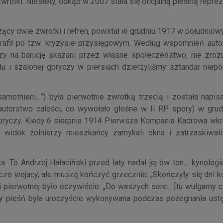
wrotki. Niestety, odkąd w 2007 stała się oficjalną pieśnią repre
iczący dwie zwrotki i refren, powstał w grudniu 1917 w południow
 trafił po tzw. kryzysie przysięgowym. Według wspomnień auto
zy na banicję skazani przez własne społeczeństwo, nie zroz
 i szalonej goryczy w piersiach dzierżyliśmy sztandar niepod
motnieni…”) była pierwotnie zwrotką trzecią i została napis
autorstwo całości, co wywołało głośne w II RP spory) w grud
oryczy. Kiedy 6 sierpnia 1914 Pierwsza Kompania Kadrowa wkr
a widok żołnierzy mieszkańcy zamykali okna i zatrzaskiwali
a. To Andrzej Hałaciński przed laty nadał jej ów ton… kynologi
czo wojacy, ale muszą kończyć grzecznie: „Skończyły się dni ko
pierwotnej było oczywiście: „Do waszych serc… [tu wulgarny 
, gdy pieśń była uroczyście wykonywana podczas pożegnania ust