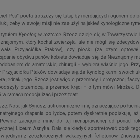
el Psa” poeta troszczy się tutaj, by merdających ogonem do po
ki, żeby w swojej misji nie zasłużył na jakieś kynologiczne rym
 tytułem
Kynolog w rozterce
. Rzecz dzieje się w Towarzystwie 
eznajomym, który kochał zwierzęta, ale nie mógł się zdecydowa
wała Przyjaciółka Ptaków), czy pieski (za czym optował
żądanie obydwu panów kobieta dowiaduje się, że Nieznajomy ma 
podobaniem do amatorskiej chirurgii – wybiera właśnie jego. Pr
y Przyjaciółka Ptaków dowiaduje się, że Kynolog karmi swoich 
a jednak jego. Rzecz jest więc o przemocy i erotycznej fascyn
 podszyty przemocą, a przemoc kręci – o tym mówi Mrożek. D
w ramach resocjalizacji przez teatr.
ę. Nosi, jak Syriusz, astronomiczne imię oznaczające po łacini
 natrętnego drapania po łydce, potem dyskretnie popiskuje, aż
. Pewnie zaciągnie mnie do tej nienaprawionej od ponad ro
stycznej Liceum Asnyka. Dała się kiedyś sportretować obok te
m w jednym z zeszłorocznych wakacyjnych felietonów. Znowu j