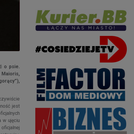
ć o psie.
 Maioris,
gorący”),
oczywiście
ność jest
icjalnych
 w ujęciu
ficjalnej