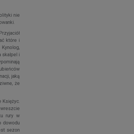
lityki nie
owanki.
Przyjaciół
ć które i
 Kynolog,
skalpel i
zypominają
ulubieńców
acji, jaką
ziwne, że
e Księżyc.
 wreszcie
ku rury w
go dowodu
est sezon