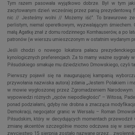
Tym razem pasowała wyjątkowo dobrze. Był w tym jakiś
zacytowanym dzień wcześniej przez panią prezydentową fra
nic // Jesteśmy wolni // Możemy iść”. To brawurowe zer
perlistym, niemal operetkowym, wyzwalającym śmiechem. C
małą Agatkę znał z domu rodzinnego Kornhauserów, a po lata
patronów (w wierszu umieszczonym w ostatnim wydanym prz
Jeśli chodzi o nowego lokatora pałacu prezydenckie
kynologicznych preferencjach. Za to mamy ważne sygnały wska
Piłsudskiego smakuje mu dziedzictwo Dmowskiego, czyli ta
Pierwszy pojawił się na inaugurującej kampanią wyborc
przywołania nazwiska autora) zdania „Jestem Polakiem i m
w mowie wygłoszonej przez Zgromadzeniem Narodowym. Tym
wypowiedzi różnych „ojców niepodległości” – Witosa, Pade
ponad podziałami, gdyby nie drobna a znacząca modyfikacja
Demokracji, negocjator granic w Wersalu – Roman Dmowsk
Piłsudskim, który w decydujących momentach przewodził w
zmianę akcentów szczególnie mocno odczuwa się w sierpni
zwycięstwo 15 sierpnia zostało nazwane przez… zwolennikó