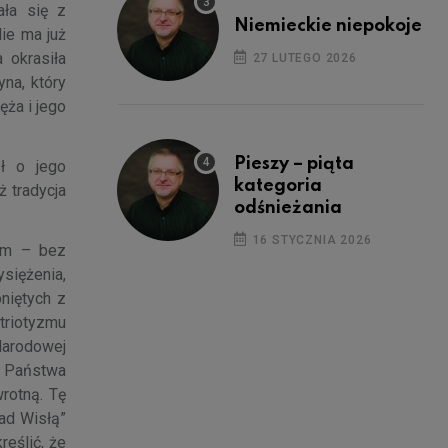
ała się z
Niemieckie niepokoje
ie ma już
 okrasiła
27 LUTEGO 2026
na, który
ęża i jego
Pieszy – piąta
ł o jego
kategoria
ż tradycja
odśnieżania
16 STYCZNIA 2026
tam – bez
siężenia,
niętych z
triotyzmu
 Narodowej
m Państwa
rotną. Tę
ad Wisłą”
eślić, że