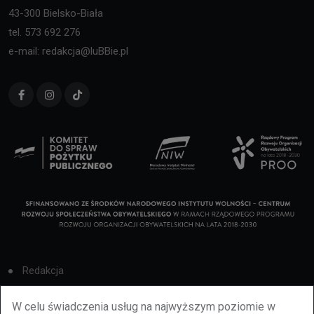
43-300 Bielsko-Biała
tel. 573 692 276
e-mail: redakcja@luBBie.pl
Redakcja
Cookies
W celu świadczenia usług na najwyższym poziomie w