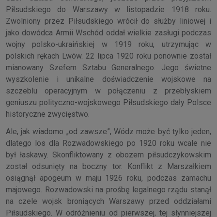
Piłsudskiego do Warszawy w listopadzie 1918 roku.
Zwolniony przez Piłsudskiego wrócił do służby liniowej i
jako dowódca Armii Wschód oddał wielkie zasługi podczas
wojny polsko-ukraińskiej w 1919 roku, utrzymując w
polskich rękach Lwów. 22 lipca 1920 roku ponownie został
mianowany Szefem Sztabu Generalnego. Jego świetne
wyszkolenie i unikalne doświadczenie wojskowe na
szczeblu operacyjnym w połączeniu z przebłyskiem
geniuszu polityczno-wojskowego Piłsudskiego dały Polsce
historyczne zwycięstwo.
Ale, jak wiadomo „od zawsze”, Wódz może być tylko jeden,
dlatego los dla Rozwadowskiego po 1920 roku wcale nie
był łaskawy. Skonfliktowany z obozem piłsudczykowskim
został odsunięty na boczny tor. Konflikt z Marszałkiem
osiągnął apogeum w maju 1926 roku, podczas zamachu
majowego. Rozwadowski na prośbę legalnego rządu stanął
na czele wojsk broniących Warszawy przed oddziałami
Piłsudskiego. W odróżnieniu od pierwszej, tej słynniejszej