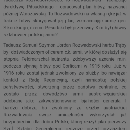
dyrektywę Piłsudskiego - opracował plan bitwy, nazwanej
później Warszawską. To Rozwadowski na własną rękę już w
trakcie bitwy skorygował jej plan, wzmacniając armię gen.
Sikorskiego, czemu Piłsudski był przeciwny. Kim był główny
sztabowiec polskiej armii?
Tadeusz Samuel Szymon Jordan Rozwadowski herbu Trąby
był doświadczonym oficerem c.k. armii, w której dosłużył się
stopnia Feldmarschal-leutnanta, zdobywszy uznanie m.in.
podczas słynnej bitwy pod Gorlicami w 1915 roku. Już w
1916 roku został jednak zwolniony ze służby, bo nawiązał
kontakt z Radą Regencyjną, czyli namiastką polskiej
państwowości, stworzoną przez państwa centralne, co
zostało przez dowództwo armii austro-węgierskiej
odebrane jako zakwestionowanie lojalności generała. I
bardzo dobrze, bo zwolniony ze służby austriackiej
Rozwadowski swoje umiejętności wykorzystał już
bezpośrednio dla dobra Polski, której służył jako pierwszy
Szef Sztabu Generalnego, jeszcze przed przyjazdem