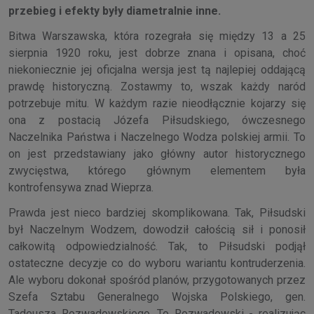
przebieg i efekty były diametralnie inne.
Bitwa Warszawska, która rozegrała się między 13 a 25
sierpnia 1920 roku, jest dobrze znana i opisana, choć
niekoniecznie jej oficjalna wersja jest tą najlepiej oddającą
prawdę historyczną. Zostawmy to, wszak każdy naród
potrzebuje mitu. W każdym razie nieodłącznie kojarzy się
ona z postacią Józefa Piłsudskiego, ówczesnego
Naczelnika Państwa i Naczelnego Wodza polskiej armii. To
on jest przedstawiany jako główny autor historycznego
zwycięstwa, którego głównym elementem była
kontrofensywa znad Wieprza.
Prawda jest nieco bardziej skomplikowana. Tak, Piłsudski
był Naczelnym Wodzem, dowodził całością sił i ponosił
całkowitą odpowiedzialność. Tak, to Piłsudski podjął
ostateczne decyzje co do wyboru wariantu kontruderzenia.
Ale wyboru dokonał spośród planów, przygotowanych przez
Szefa Sztabu Generalnego Wojska Polskiego, gen.
Tadeusza Rozwadowskiego. To Rozwadowski - realizując