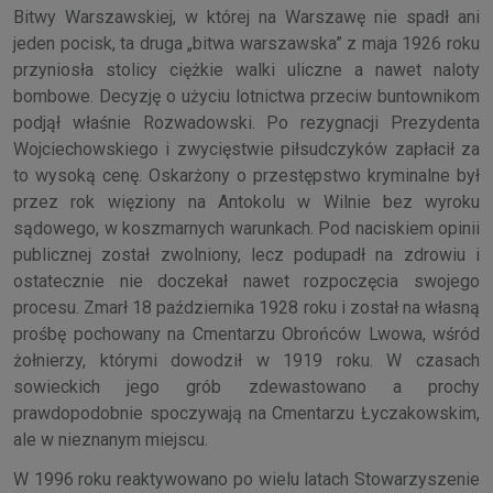
Bitwy Warszawskiej, w której na Warszawę nie spadł ani
jeden pocisk, ta druga „bitwa warszawska” z maja 1926 roku
przyniosła stolicy ciężkie walki uliczne a nawet naloty
bombowe. Decyzję o użyciu lotnictwa przeciw buntownikom
podjął właśnie Rozwadowski. Po rezygnacji Prezydenta
Wojciechowskiego i zwycięstwie piłsudczyków zapłacił za
to wysoką cenę. Oskarżony o przestępstwo kryminalne był
przez rok więziony na Antokolu w Wilnie bez wyroku
sądowego, w koszmarnych warunkach. Pod naciskiem opinii
publicznej został zwolniony, lecz podupadł na zdrowiu i
ostatecznie nie doczekał nawet rozpoczęcia swojego
procesu. Zmarł 18 października 1928 roku i został na własną
prośbę pochowany na Cmentarzu Obrońców Lwowa, wśród
żołnierzy, którymi dowodził w 1919 roku. W czasach
sowieckich jego grób zdewastowano a prochy
prawdopodobnie spoczywają na Cmentarzu Łyczakowskim,
ale w nieznanym miejscu.
W 1996 roku reaktywowano po wielu latach Stowarzyszenie