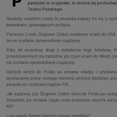
P
pamiętać w oryginale, to można jej posłuch
Teatru Polskiego.
Niestety, ostatnimi czasy ta piosenka kojarzy mi się z cz
prawnikami, uprawiającymi politykę.
Pierwszy z nich, Zbigniew Ziobro, niedawno uciekł do USA, z
że nie zostanie sprawiedliwie osądzony.
Kilka lat wcześniej drugi z bohaterów tego felietonu, R
przedstawionych mu zarzutów, po czym uciekł do Włoch, zarz
nie zostanie sprawiedliwie osądzony.
Giertych wrócił do Polski po zmianie władzy i uzyskaniu 
wyznaczony przez nowego ministra) umorzył śledztwo prz
zespołu ds. rozliczeń rządów PiS.
Jak sądzicie, czy Zbigniew Ziobro wróci do Polski po nast
immunitet, po zmianie rządu nowy prokurator wycofa zarzu
KO?
I czy wtedy Roman Giertych znowu zemdleje?