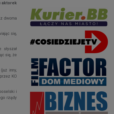
u aktorek
e z dwoma
iając się,
e słyszał
ąc się, że
już inny,
 przez KO
oselski i
ego rządy