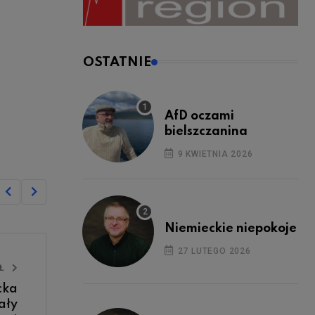
OSTATNIE
AfD oczami
bielszczanina
9 KWIETNIA 2026
Niemieckie niepokoje
27 LUTEGO 2026
UŁ
cka
ały