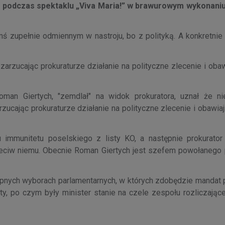
ać podczas spektaklu „Viva Maria!” w brawurowym wykonani
ymś zupełnie odmiennym w nastroju, bo z polityką. A konkretni
arzucając prokuraturze działanie na polityczne zlecenie i obaw
oman Giertych, "zemdlał" na widok prokuratora, uznał że ni
ucając prokuraturze działanie na polityczne zlecenie i obawiaj
immunitetu poselskiego z listy KO, a następnie prokurator (
eciw niemu. Obecnie Roman Giertych jest szefem powołanego
ępnych wyborach parlamentarnych, w których zdobędzie mandat p
ty, po czym były minister stanie na czele zespołu rozliczając