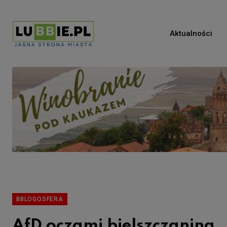
Aktualności
BBLOGOSFERA
AfD oczami bielszczanina