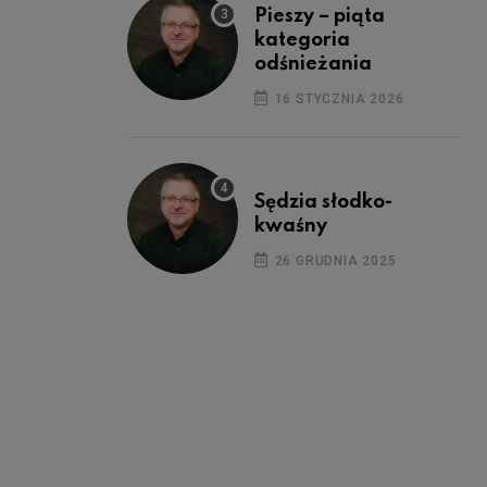
Pieszy – piąta
kategoria
odśnieżania
16 STYCZNIA 2026
Sędzia słodko-
kwaśny
26 GRUDNIA 2025