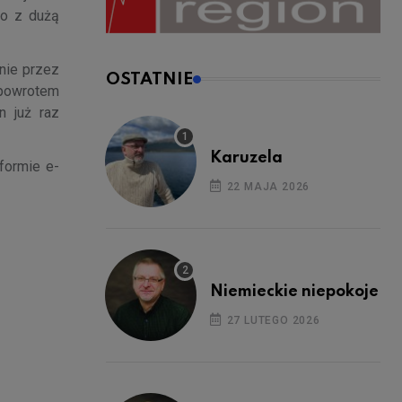
go z dużą
nie przez
OSTATNIE
 powrotem
n już raz
Karuzela
formie e-
22 MAJA 2026
Niemieckie niepokoje
27 LUTEGO 2026