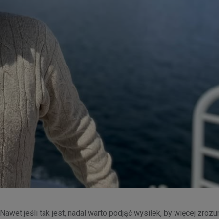
awet jeśli tak jest, nadal warto podjąć wysiłek, by więcej zroz