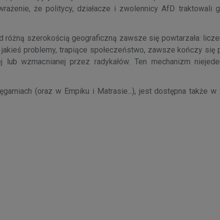
wrażenie, że politycy, działacze i zwolennicy AfD traktowali 
d różną szerokością geograficzną zawsze się powtarzała: licze
" jakieś problemy, trapiące społeczeństwo, zawsze kończy się
ej lub wzmacnianej przez radykałów. Ten mechanizm niejede
arniach (oraz w Empiku i Matrasie...), jest dostępna także w 