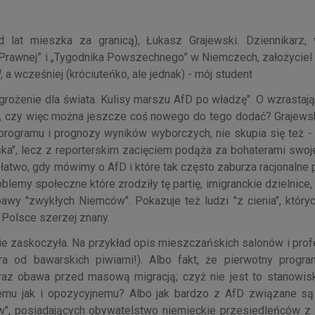
 lat mieszka za granicą), Łukasz Grajewski. Dziennikarz, w
 Prawnej” i „Tygodnika Powszechnego” w Niemczech, założyciel 
a wcześniej (króciuteńko, ale jednak) - mój student
grożenie dla świata. Kulisy marszu AfD po władzę". O wzrastają
tów, czy więc można jeszcze coś nowego do tego dodać? Grajews
y programu i prognozy wyników wyborczych, nie skupia się też -
ka", lecz z reporterskim zacięciem podąża za bohaterami swoje
łatwo, gdy mówimy o AfD i które tak często zaburza racjonalne 
lemy społeczne które zrodziły tę partię, imigranckie dzielnice,
bawy "zwykłych Niemców". Pokazuje też ludzi "z cienia", który
 Polsce szerzej znany.
mnie zaskoczyła. Na przykład opis mieszczańskich salonów i pro
ra od bawarskich piwiarni!). Albo fakt, że pierwotny progr
az obawa przed masową migracją; czyż nie jest to stanowisk
mu jak i opozycyjnemu? Albo jak bardzo z AfD związane są
", posiadających obywatelstwo niemieckie przesiedleńców z R