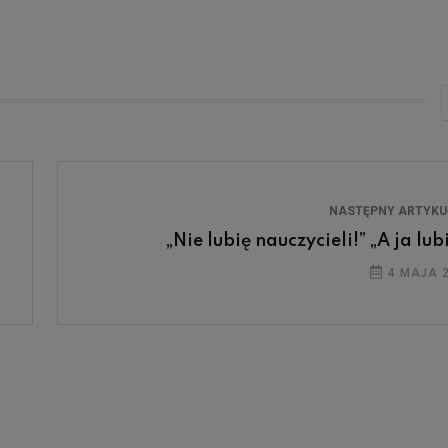
NASTĘPNY ARTYK
„Nie lubię nauczycieli!” „A ja lub
4 MAJA 