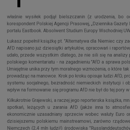
T
właśnie wysiłek podjął bielszczanin (z urodzenia, bo od
korespondent Polskiej Agencji Prasowej, „Dziennika Gazety
portalu Eastbook. Absolwent Studium Europy Wschodniej UW, 
Łukasz popełnił książkę pt. "Alternatywa dla Niemiec czy za
AfD napisano już dziesiątki artykułów, opracowań i rapor
udało, przede wszystkim dlatego, że nie sili się na analiz
polskiego komentariatu - na zagadnieniu "AfD a sprawa pols
Umiejętnie unika przy tym moralnego wzmożenia, o które tak 
prowadząc na manowce. Krok po kroku opisuje ludzi AfD, prob
systemu socjalnego, bezradność niemieckich instytucji i o
wpływ na formowanie się programu AfD nie był do tej pory w
Kilkukrotnie Grajewski, a raczej jego reporterska książka, 
spotkań, leżących u zarania AfD (jakże inna to atmosfe
ekonomicznie uzasadniany sprzeciw wobec waluty Euro or
dzisiejszemu polskiemu mainstreamowi, zarówno rządowe
Niemczech (2,4 mln ludzi!) środowiska "Russlanddeutschów