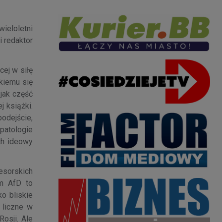
ieloletni
i redaktor
cej w siłę
kiemu się
 jak część
j książki.
podejście,
 patologie
ch ideowy
fesorskich
am AfD to
o bliskie
 liczne w
osji. Ale