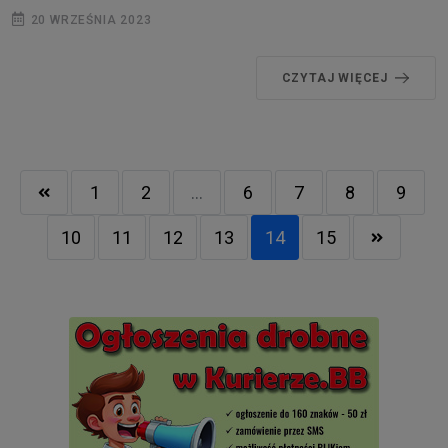
20 WRZEŚNIA 2023
CZYTAJ WIĘCEJ
1
2
...
6
7
8
9
10
11
12
13
14
15