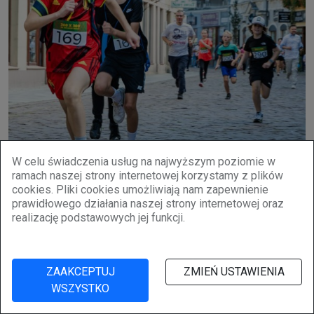
W celu świadczenia usług na najwyższym poziomie w
ramach naszej strony internetowej korzystamy z plików
cookies. Pliki cookies umożliwiają nam zapewnienie
prawidłowego działania naszej strony internetowej oraz
realizację podstawowych jej funkcji.
ZAAKCEPTUJ
ZMIEŃ USTAWIENIA
WSZYSTKO