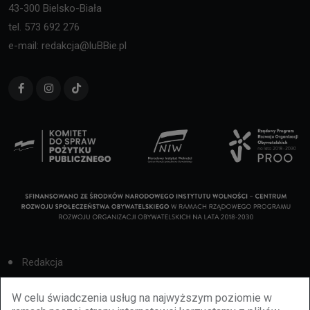
43-300 Bielsko-Biała
tel. 573 692 276
e-mail: redakcja@luBBie.pl
Redakcja
Cookies
W celu świadczenia usług na najwyższym poziomie w