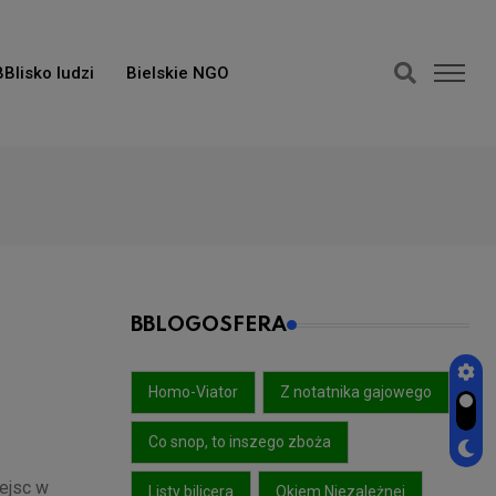
BBlisko ludzi
Bielskie NGO
BBLOGOSFERA
Homo-Viator
Z notatnika gajowego
Co snop, to inszego zboża
ejsc w
Listy bilicera
Okiem Niezależnej