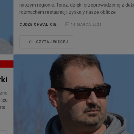
naszym regionie. Teraz, dzięki przeprowadzonej z du
rozmachem restauracji, zyskały nasze oblicze.
CUDZE CHWALICIE…
14 MARCA 2024
CZYTAJ WIĘCEJ
ki
czne
liżu
sta.