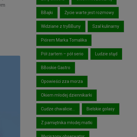
żym
BBajki
Życie warte jest rozmowy
Widziane z tryBBuny
Szal kulinarny
Piórem Marka Tomalika
Pół żartem – pół serio
Ludzie stąd
BBoskie Gastro
Opowieści zza morza
Okiem młodej dziennikarki
Cudze chwalicie…
Bielskie golasy
Z pamiętnika młodej matki
Wyciszony obserwator