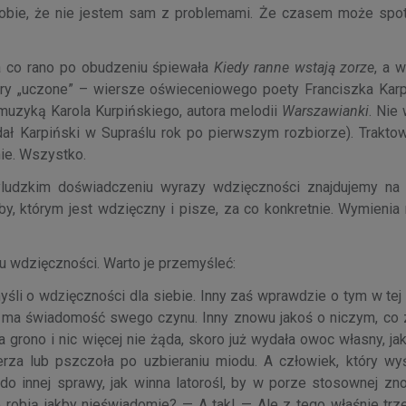
obie, że nie jestem sam z problemami. Że czasem może spo
a co rano po obudzeniu śpiewała
Kiedy ranne wstają zorze
, a 
wory „uczone” – wiersze oświeceniowego poety Franciszka Karp
muzyką Karola Kurpińskiego, autora melodii
Warszawianki
. Nie 
ał Karpiński w Supraślu rok po pierwszym rozbiorze). Traktowa
ie. Wszystko.
zyludzkim doświadczeniu wyrazy wdzięczności znajdujemy na
, którym jest wdzięczny i pisze, za co konkretnie. Wymienia 
u wdzięczności. Warto je przemyśleć:
śli o wǳięczności dla siebie. Inny zaś wprawǳie o tym w tej c
i ma świadomość swego czynu. Inny znowu jakoś o niczym, co zr
ła grono i nic więcej nie żąda, skoro już wydała owoc własny, ja
rza lub pszczoła po uzbieraniu miodu. A człowiek, który wy
do innej sprawy, jak winna latorośl, by w porze stosownej z
o robią jakby nieświadomie? — A tak! — Ale z tego właśnie trz