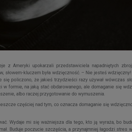
je z Ameryki upokarzali przedstawiciela napadniętych zbrojn
nów, słowem-kluczem była wdzięczność. – Nie jesteś wdzięczny!
e się policzono, że jakieś trzydzieści razy używał wówczas sł
ci w formie, na jaką stać obdarowanego, ale domaganie się wdz
zenie, albo raczej przygotowanie do wymuszenia.
jeszcze częściej nad tym, co oznacza domaganie się wdzięcznoś
ać. Wydaje mi się ważniejsza dla tego, kto ją wyraża, bo bud
ał. Buduje poczucie szczęścia, a przynajmniej łagodzi stres w