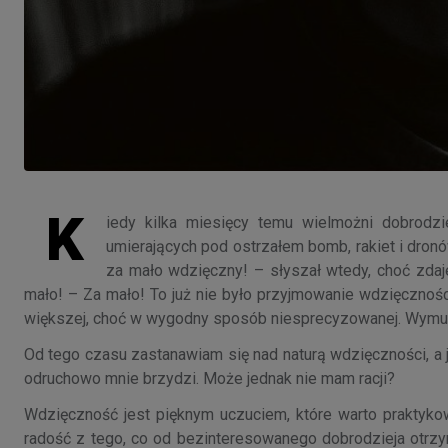
K
iedy kilka miesięcy temu wielmożni dobrodzie
umierających pod ostrzałem bomb, rakiet i dro
za mało wdzięczny! – słyszał wtedy, choć zdaj
mało! – Za mało! To już nie było przyjmowanie wdzięcznoś
większej, choć w wygodny sposób niesprecyzowanej. Wymus
Od tego czasu zastanawiam się nad naturą wdzięczności, a 
odruchowo mnie brzydzi. Może jednak nie mam racji?
Wdzięczność jest pięknym uczuciem, które warto praktykow
radość z tego, co od bezinteresowanego dobrodzieja otrzym