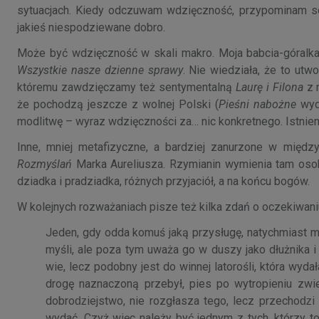
sytuacjach. Kiedy odczuwam wdzięczność, przypominam s
jakieś niespodziewane dobro.
Może być wdzięczność w skali makro. Moja babcia-góralk
Wszystkie nasze dzienne sprawy
. Nie wiedziała, że to ut
któremu zawdzięczamy też sentymentalną
Laurę i Filona
z 
że pochodzą jeszcze z wolnej Polski (
Pieśni nabożne
wyd
modlitwę – wyraz wdzięczności za… nic konkretnego. Istnien
Inne, mniej metafizyczne, a bardziej zanurzone w międ
Rozmyślań
Marka Aureliusza. Rzymianin wymienia tam osoby
dziadka i pradziadka, różnych przyjaciół, a na końcu bogów.
W kolejnych rozważaniach pisze też kilka zdań o oczekiwani
Jeden, gdy odda komuś jaką przysługę, natychmiast my
myśli, ale poza tym uważa go w duszy jako dłużnika 
wie, lecz podobny jest do winnej latorośli, która wyda
drogę naznaczoną przebył, pies po wytropieniu zwie
dobroǳiejstwo, nie rozgłasza tego, lecz przechoǳi 
wydać. Czyż więc należy być jednym z tych, którzy t