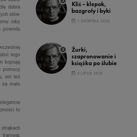
Kliś – klepok,
dla dobra
bazgroły i byki
tych słów.
emu niby
1 SIERPNIA 2025
go powodu
 wcześniej
Żurki,
robić tego
szapronowanie i
m kopiują
książka po ślubie
 o pomocy
4 LIPCA 2025
, oni też
ą za mało
elegancie
zności to
trajkach
 tramwaj,