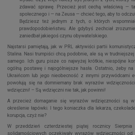
zdawać sprawę. Przecież jest cechą właściwą — t
społecznego i — na Zeusa — chcieć tego, aby to odczuł
Bęǳiesz też jednym z tych, o których wspomnia
prawdopodobieństwu. Ale gdybyś zechciał zrozumie
zaniedbał jakiegoś czynu obywatelskiego.
Najstarsi pamiętają, jak w PRL aktywiści partii komunisty
Stalina. Nasi trumpiści chcą podobnie, ale są w trudniejsze
samego. Ich guru pisze co najwyżej krótkie, niespójne k
ogólną postawę i najogólniejsze hasła. Ostatnio, żeby 
Ukraińcom lub jego nieobecność z innymi przywódcami e
powołują się na domniemany brak wyrazów wdzięcznośc
wdzięczni! – Są wdzięczni nie tak, jak powinni!
A przecież domaganie się wyrazów wdzięczności są w 
określenie łapówki. I tego koniaczka dla lekarza, czekol
korupcja, czyż nie?
W przeddzień czterdziestej piątej rocznicy Sierpni
solidarnościowych oczekiwały wyrazów wdzięczności od t