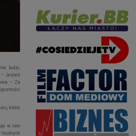
ie ludzi,
 – Jesteś
owa. – Za
ięczności
ci, które
uje w nim
 trudnych