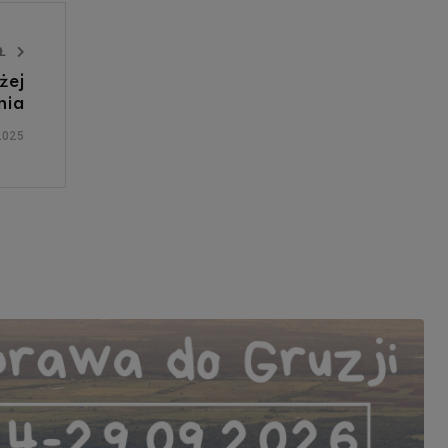
UŁ
żej
nia
2025