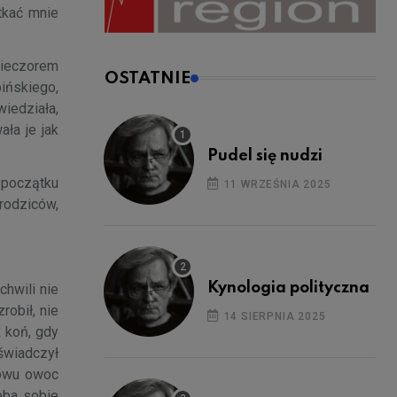
tkać mnie
wieczorem
OSTATNIE
ińskiego,
wiedziała,
ła je jak
Pudel się nudzi
 początku
11 WRZEŚNIA 2025
rodziców,
Kynologia polityczna
hwili nie
obił, nie
14 SIERPNIA 2025
k koń, gdy
świadczył
nowu owoc
eba sobie