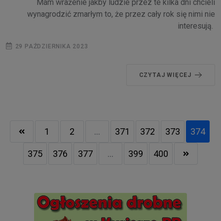
Mam wrażenie jakby ludzie przez te kilka dni chcieli
wynagrodzić zmarłym to, że przez cały rok się nimi nie
interesują.
29 PAŹDZIERNIKA 2023
CZYTAJ WIĘCEJ
1
2
...
371
372
373
374
375
376
377
...
399
400