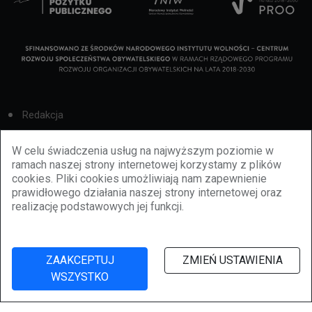
Redakcja
Cookies
W celu świadczenia usług na najwyższym poziomie w
ramach naszej strony internetowej korzystamy z plików
Reklama
cookies. Pliki cookies umożliwiają nam zapewnienie
prawidłowego działania naszej strony internetowej oraz
BBiletomania
realizację podstawowych jej funkcji.
Polityka prywatności
ZAAKCEPTUJ
ZMIEŃ USTAWIENIA
WSZYSTKO