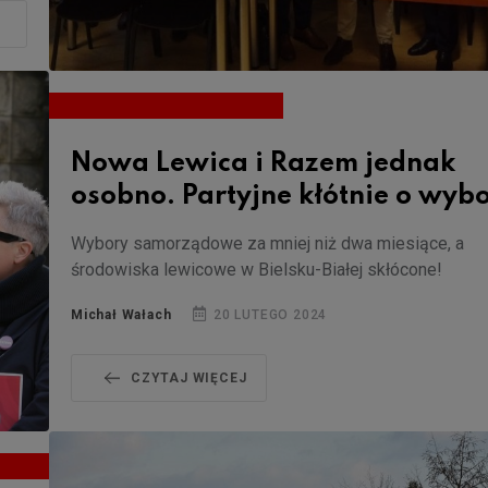
Nowa Lewica i Razem jednak
osobno. Partyjne kłótnie o wyb
Wybory samorządowe za mniej niż dwa miesiące, a
środowiska lewicowe w Bielsku-Białej skłócone!
Michał Wałach
20 LUTEGO 2024
CZYTAJ WIĘCEJ