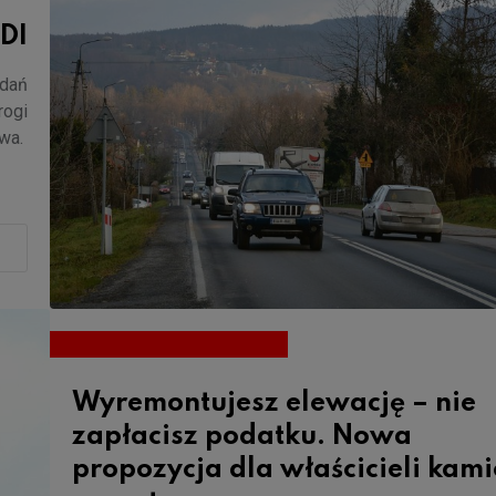
DI
adań
rogi
owa.
Wyremontujesz elewację – nie
zapłacisz podatku. Nowa
propozycja dla właścicieli kami