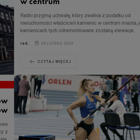
w centrum
Radni przyjmą uchwałę, który zwalnia z podatku od
nieruchomości właścicieli kamienic w centrum miasta, j
kamienicach tych odremontowane zostaną elewacje.
red.
20 LUTEGO 2024
CZYTAJ WIĘCEJ
tów
ów
lowe
cy z
ale.