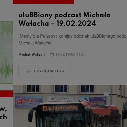
uluBBiony podcast Michała
Wałacha – 19.02.2024
Mamy dla Państwa kolejny odcinek uluBBionego podc
Michała Wałacha
Michał Wałach
19 LUTEGO 2024
CZYTAJ WIĘCEJ
w,
ych