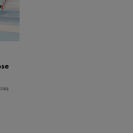
ose
iżają