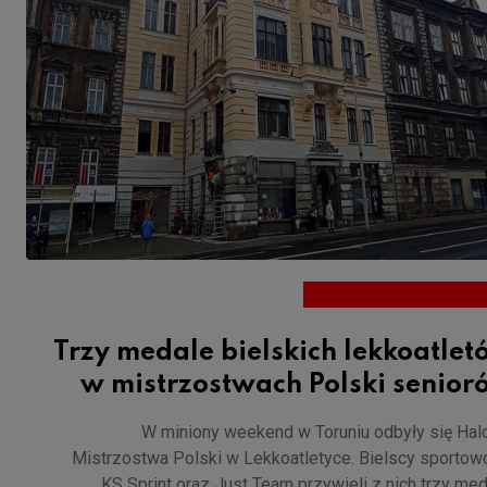
Trzy medale bielskich lekkoatle
w mistrzostwach Polski senior
W miniony weekend w Toruniu odbyły się Ha
Mistrzostwa Polski w Lekkoatletyce. Bielscy sportow
KS Sprint oraz Just Team przywieli z nich trzy med