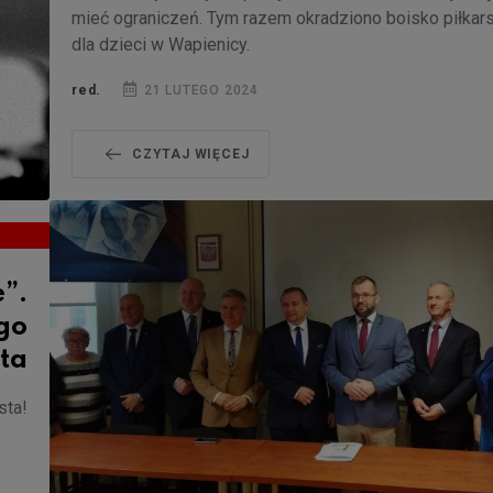
mieć ograniczeń. Tym razem okradziono boisko piłkar
dla dzieci w Wapienicy.
red.
21 LUTEGO 2024
CZYTAJ WIĘCEJ
e”.
go
ta
sta!