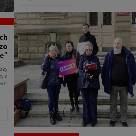
ch
zo
e”
trzy
cy o
ach.