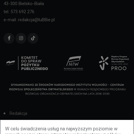
43-300 Bielsko-Biała
tel. 573 692 276
e-mail: redakcja@luBBie.pl
Redakcja
Cookies
W celu świadczenia usług na najwyższym poziomie w