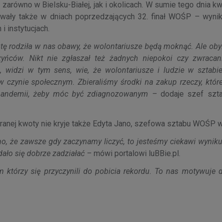
zarówno w Bielsku-Białej, jak i okolicach. W sumie tego dnia 
 trwały także w dniach poprzedzających 32. finał WOŚP – wynik
 instytucjach.
otę rodziła w nas obawy, że wolontariusze będą moknąć. Ale oby
czyńców. Nikt nie zgłaszał też żadnych niepokoi czy zwracan
widzi w tym sens, wie, że wolontariusze i ludzie w sztabie
: w czynie społecznym. Zbieraliśmy środki na zakup rzeczy, kt
 pandemii, żeby móc być zdiagnozowanym –
dodaje szef szt
branej kwoty nie kryje także Edyta Jano, szefowa sztabu WOŚP w
 że zawsze gdy zaczynamy liczyć, to jesteśmy ciekawi wyniku
ało się dobrze zadziałać –
mówi portalowi luBBie.pl.
którzy się przyczynili do pobicia rekordu. To nas motywuje d