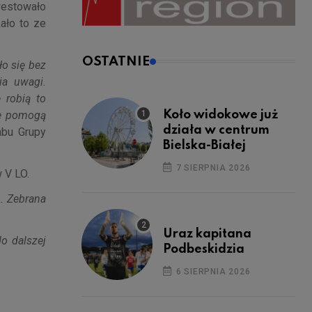
kwestowało
ało to ze
OSTATNIE
ło się bez
ia uwagi.
 robią to
Koło widokowe już
óre pomogą
działa w centrum
abu Grupy
Bielska-Białej
7 SIERPNIA 2026
 V LO.
. Zebrana
Uraz kapitana
o dalszej
Podbeskidzia
6 SIERPNIA 2026