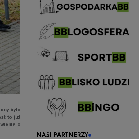
ocy było
st to już
ówienie o
NASI PARTNERZY