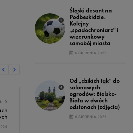
Śląski desant na
Podbeskidzie.
Kolejny
„spadochroniarz” i
wizerunkowy
samobój miasta
6 SIERPNIA 2026
Od „dzikich łąk” do
salonowych
ogrodów: Bielsko-
Biała w dwóch
UŁ
odsłonach (zdjęcia)
ach
ych
6 SIERPNIA 2026
2024