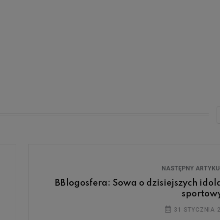
NASTĘPNY ARTYK
BBlogosfera: Sowa o dzisiejszych idol
sportow
31 STYCZNIA 