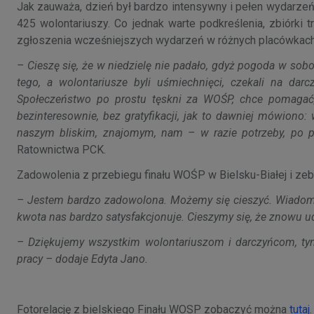
Jak zauważa, dzień był bardzo intensywny i pełen wydarzeń 
425 wolontariuszy. Co jednak warte podkreślenia, zbiórki
zgłoszenia wcześniejszych wydarzeń w różnych placówkach i
– Cieszę się, że w niedzielę nie padało, gdyż pogoda w sob
tego, a wolontariusze byli uśmiechnięci, czekali na dar
Społeczeństwo po prostu tęskni za WOŚP, chce pomagać, 
bezinteresownie, bez gratyfikacji, jak to dawniej mówiono
naszym bliskim, znajomym, nam – w razie potrzeby, po
Ratownictwa PCK.
Zadowolenia z przebiegu finału WOŚP w Bielsku-Białej i ze
– Jestem bardzo zadowolona. Możemy się cieszyć. Wiadomo,
kwota nas bardzo satysfakcjonuje. Cieszymy się, że znowu ud
– Dziękujemy wszystkim wolontariuszom i darczyńcom, tym 
pracy – dodaje Edyta Jano.
Fotorelację z bielskiego Finału WOSP zobaczyć można
tutaj
.