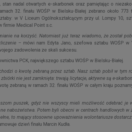
, stan nadal otwartych e-skarbonek oraz pamiętając o niezak
amach 32. finału WOŚP w Bielsku-Białej zebrano około 773 t
 sztaby: w V Liceum Ogólnokształcącym przy ul. Lompy 10, sz
firmie Medical Point s.c.
ianie na korzyść. Natomiast już teraz wiadomo, że został pobi
zliczenie –
mówi nam Edyta Jano, szefowa sztabu WOŚP w 
wojego zadowolenia ze skali sukcesu.
townictwa PCK, największego sztabu WOŚP w Bielsku-Białej.
i chodzi o kwotę zebraną przez sztab. Nasz sztab pobił w tym 
zbiórki nie jest zamknięta: trwają licytacje, aktywne są e-skarbo
otę zebraną w ramach 32. finału WOŚP w całym kraju pozna
uszom puszek, gdyż nie wszyscy mieli możliwość odebrać je w
ranne nabożeństwa. Potem byli obecni w centrach handlowych w 
pełne, to mający stosowne upoważnienia wolontariusze dostarcz
mowuje dzień finału Marcin Kudła.