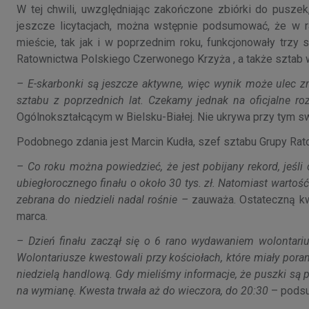
W tej chwili, uwzględniając zakończone zbiórki do puszek
jeszcze licytacjach, można wstępnie podsumować, że w r
mieście, tak jak i w poprzednim roku, funkcjonowały trzy
Ratownictwa Polskiego Czerwonego Krzyża , a także sztab w 
– E-skarbonki są jeszcze aktywne, więc wynik może ulec zm
sztabu z poprzednich lat. Czekamy jednak na oficjalne ro
Ogólnokształcącym w Bielsku-Białej. Nie ukrywa przy tym s
Podobnego zdania jest Marcin Kudła, szef sztabu Grupy Ra
– Co roku można powiedzieć, że jest pobijany rekord, jeśl
ubiegłorocznego finału o około 30 tys. zł. Natomiast wartość 
zebrana do niedzieli nadal rośnie –
zauważa. Ostateczną kw
marca.
– Dzień finału zaczął się o 6 rano wydawaniem wolontari
Wolontariusze kwestowali przy kościołach, które miały po
niedzielą handlową. Gdy mieliśmy informacje, że puszki są 
na wymianę. Kwesta trwała aż do wieczora, do 20:30
– podsu