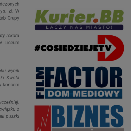
ończonych
ys. zł. W
tab Grupy
ty rekord
V Liceum
roku wynik
nki. Kwota
my końcem
cześniej.
związku z
ali puszki