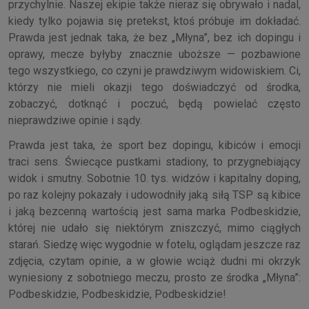
przychylnie. Naszej ekipie także nieraz się obrywało i nadal,
kiedy tylko pojawia się pretekst, ktoś próbuje im dokładać.
Prawda jest jednak taka, że bez „Młyna”, bez ich dopingu i
oprawy, mecze byłyby znacznie uboższe — pozbawione
tego wszystkiego, co czyni je prawdziwym widowiskiem. Ci,
którzy nie mieli okazji tego doświadczyć od środka,
zobaczyć, dotknąć i poczuć, będą powielać często
nieprawdziwe opinie i sądy.
Prawda jest taka, że sport bez dopingu, kibiców i emocji
traci sens. Świecące pustkami stadiony, to przygnebiający
widok i smutny. Sobotnie 10. tys. widzów i kapitalny doping,
po raz kolejny pokazały i udowodniły jaką siłą TSP są kibice
i jaką bezcenną wartością jest sama marka Podbeskidzie,
której nie udało się niektórym zniszczyć, mimo ciągłych
starań. Siedzę więc wygodnie w fotelu, oglądam jeszcze raz
zdjęcia, czytam opinie, a w głowie wciąż dudni mi okrzyk
wyniesiony z sobotniego meczu, prosto ze środka „Młyna”:
Podbeskidzie, Podbeskidzie, Podbeskidzie!