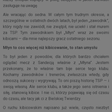
zasługuje na uwagę.
Ale wracając do sedna. W całym tym trudnym okresie, a
szczególnie w ostatnich dwóch latach, był jeden „zawodnik”,
który nigdy nie zawiódł, nie zwątpił, nie uciekł i stał murem
za TSP. Tym zawodnikiem był „Młyn” wraz ze swoimi
kibicami — dla mnie najlepszy gracz ostatniego sezonu.
Młyn to cos więcej niż kibicowanie, to stan umysłu
To był jeden z powodów, dla których bardzo chciałem
oglądać mecz z Sandecją właśnie z „Młyna”. Jestem
przekonany, że to właśnie tam bije serce tego klubu.
Kochamy zawodników i trenerów, zwłaszcza wtedy, gdy
odnoszą sukcesy i wygrywają. To oni piszą historię TSP — i
swoją własną. Ale serce klubu, a także jego sens istnienia i
siłę, stanowią kibice. I nie ci, którzy pojawiają się od czasu
do czasu, ale tacy jak ci z Bielskiej Twierdzy.
O ruchu kibicowskim napisano już wiele, często niezbyt