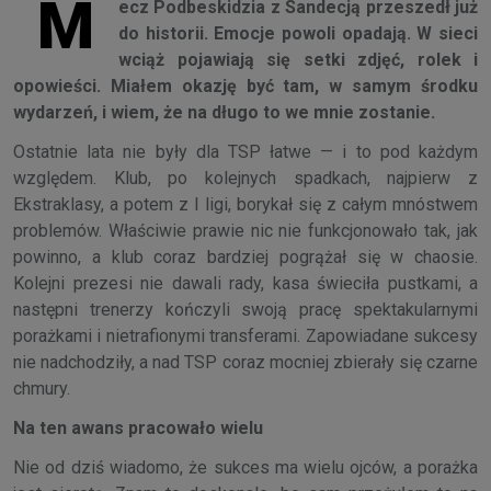
M
ecz Podbeskidzia z Sandecją przeszedł już
do historii. Emocje powoli opadają. W sieci
wciąż pojawiają się setki zdjęć, rolek i
opowieści. Miałem okazję być tam, w samym środku
wydarzeń, i wiem, że na długo to we mnie zostanie.
Ostatnie lata nie były dla TSP łatwe — i to pod każdym
względem. Klub, po kolejnych spadkach, najpierw z
Ekstraklasy, a potem z I ligi, borykał się z całym mnóstwem
problemów. Właściwie prawie nic nie funkcjonowało tak, jak
powinno, a klub coraz bardziej pogrążał się w chaosie.
Kolejni prezesi nie dawali rady, kasa świeciła pustkami, a
następni trenerzy kończyli swoją pracę spektakularnymi
porażkami i nietrafionymi transferami. Zapowiadane sukcesy
nie nadchodziły, a nad TSP coraz mocniej zbierały się czarne
chmury.
Na ten awans pracowało wielu
Nie od dziś wiadomo, że sukces ma wielu ojców, a porażka