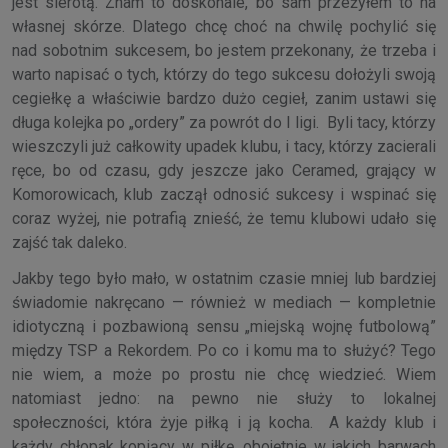
jest sierotą. Znam to doskonale, bo sam przeżyłem to na
własnej skórze. Dlatego chcę choć na chwilę pochylić się
nad sobotnim sukcesem, bo jestem przekonany, że trzeba i
warto napisać o tych, którzy do tego sukcesu dołożyli swoją
cegiełkę a właściwie bardzo dużo cegieł, zanim ustawi się
długa kolejka po „ordery” za powrót do I ligi. Byli tacy, którzy
wieszczyli już całkowity upadek klubu, i tacy, którzy zacierali
ręce, bo od czasu, gdy jeszcze jako Ceramed, grający w
Komorowicach, klub zaczął odnosić sukcesy i wspinać się
coraz wyżej, nie potrafią znieść, że temu klubowi udało się
zajść tak daleko.
Jakby tego było mało, w ostatnim czasie mniej lub bardziej
świadomie nakręcano — również w mediach — kompletnie
idiotyczną i pozbawioną sensu „miejską wojnę futbolową”
między TSP a Rekordem. Po co i komu ma to służyć? Tego
nie wiem, a może po prostu nie chcę wiedzieć. Wiem
natomiast jedno: na pewno nie służy to lokalnej
społeczności, która żyje piłką i ją kocha. A każdy klub i
każdy chłopak kopiący w piłkę, obojętnie w jakich barwach