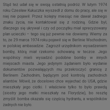
Stąd też udał się w swoją ostatnią podróż. W lutym 1974
roku Czesław Kukuczka wyszedł z domu do pracy, ale się w
niej nie pojawił. Przez kolejny miesiąc nie dawał żadnego
znaku życia, nie kontaktował się z rodziną. Gdzie był,
dlaczego się ukrywał i czy od początku miał sprecyzowany
plan ucieczki – tego się już pewnie nie dowiemy. Wiemy za
to, że 29 marca 1974 roku pojawił się w Berlinie Wschodnim,
w polskiej ambasadzie. Zagroził urzędnikom wysadzeniem
bomby, którą miał rzekomo schowaną w teczce. Jego
wspólnicy mieli wysadzić podobne bomby w innych
miejscach miasta. Jego jedynym żądaniem było wydanie
dokumentów pozwalających mu przekroczyć granicę z
Berlinem Zachodnim, będącym pod kontrolą zachodnich
aliantów. Mówił, że docelowo chce wyjechać do USA, gdzie
mieszkały jego ciotki. I właściwie tylko to było prawdą
(siostry jego matki mieszkały na Florydzie), bo resztę
zmyślił: bomba okazała się częścią hydrantu, a wspólników
żadnych nie było.