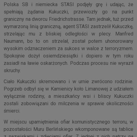
Polska SB i niemiecka STASI podjęły grę i udając, że
spełniają żądania Kukuczki, przewiozły go na punkt
graniczny na dworcu Friedrichstrasse. Tam jednak, tuż przed
wymarzoną linią graniczną, agent STASI zastrzelił Kukuczkę,
strzelając mu z bliskiej odległości w plecy. Manfred
Naumann, bo to on strzelał, został potem uhonorowany
wysokim odznaczeniem za sukces w walce z terroryzmem.
Spokojnie dożył osiemdziesiątki i dopiero w tym roku
zasiadł na ławie oskarżonych. Podczas procesu nie wyraził
skruchy.
Ciało Kukuczki skremowano i w urnie zwrócono rodzinie.
Pogrzeb odbył się w Kamienicy koło Limanowej z udziałem
wyłącznie rodziny, a mieszkańcy wsi i bliscy Kukuczki
zostali zobowiązani do milczenia w sprawie okoliczności
śmierci.
W miejscu upamiętnienia ofiar komunistycznego terroru, w
pozostałości Muru Berlińskiego wkomponowane są tablice
z nazwiskami i zdjęciami ofiar. Z jednej z nich patrzy na