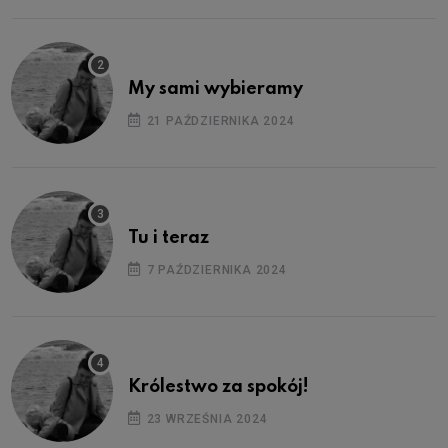
My sami wybieramy
21 PAŹDZIERNIKA 2024
Tu i teraz
7 PAŹDZIERNIKA 2024
Królestwo za spokój!
23 WRZEŚNIA 2024