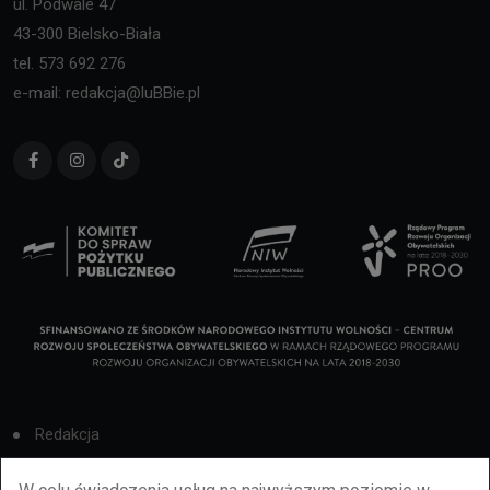
ul. Podwale 47
43-300 Bielsko-Biała
tel. 573 692 276
e-mail: redakcja@luBBie.pl
Redakcja
Cookies