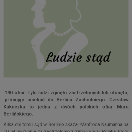
190 ofiar. Tylu ludzi zginęło zastrzelonych lub utonęło,
próbując uciekać do Berlina Zachodniego. Czesław
Kukuczka to jedna z dwóch polskich ofiar Muru
Berlińskiego.
Kilka dni temu sąd w Berlinie skazał Manfreda Naumanna na
10 lat więzienia za zastrzelenie z zimną krwią Polaka, który