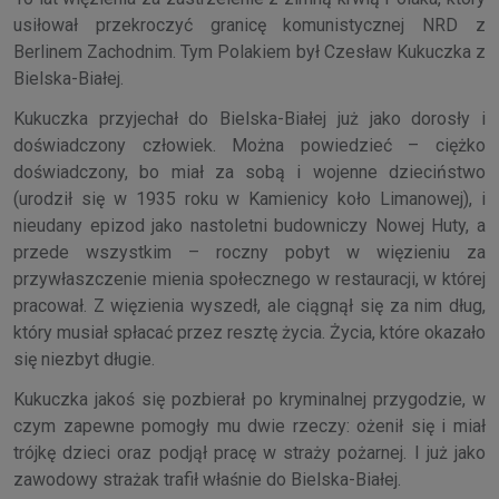
usiłował przekroczyć granicę komunistycznej NRD z
Berlinem Zachodnim. Tym Polakiem był Czesław Kukuczka z
Bielska-Białej.
Kukuczka przyjechał do Bielska-Białej już jako dorosły i
doświadczony człowiek. Można powiedzieć – ciężko
doświadczony, bo miał za sobą i wojenne dzieciństwo
(urodził się w 1935 roku w Kamienicy koło Limanowej), i
nieudany epizod jako nastoletni budowniczy Nowej Huty, a
przede wszystkim – roczny pobyt w więzieniu za
przywłaszczenie mienia społecznego w restauracji, w której
pracował. Z więzienia wyszedł, ale ciągnął się za nim dług,
który musiał spłacać przez resztę życia. Życia, które okazało
się niezbyt długie.
Kukuczka jakoś się pozbierał po kryminalnej przygodzie, w
czym zapewne pomogły mu dwie rzeczy: ożenił się i miał
trójkę dzieci oraz podjął pracę w straży pożarnej. I już jako
zawodowy strażak trafił właśnie do Bielska-Białej.