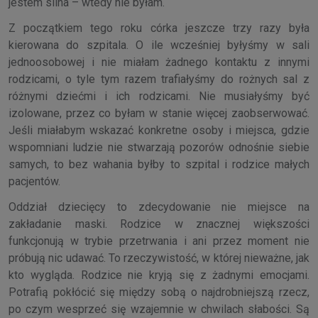
jestem silna – wtedy nie byłam.
Z początkiem tego roku córka jeszcze trzy razy była
kierowana do szpitala. O ile wcześniej byłyśmy w sali
jednoosobowej i nie miałam żadnego kontaktu z innymi
rodzicami, o tyle tym razem trafiałyśmy do rożnych sal z
różnymi dziećmi i ich rodzicami. Nie musiałyśmy być
izolowane, przez co byłam w stanie więcej zaobserwować.
Jeśli miałabym wskazać konkretne osoby i miejsca, gdzie
wspomniani ludzie nie stwarzają pozorów odnośnie siebie
samych, to bez wahania byłby to szpital i rodzice małych
pacjentów.
Oddział dziecięcy to zdecydowanie nie miejsce na
zakładanie maski. Rodzice w znacznej większości
funkcjonują w trybie przetrwania i ani przez moment nie
próbują nic udawać. To rzeczywistość, w której nieważne, jak
kto wygląda. Rodzice nie kryją się z żadnymi emocjami.
Potrafią pokłócić się między sobą o najdrobniejszą rzecz,
po czym wesprzeć się wzajemnie w chwilach słabości. Są