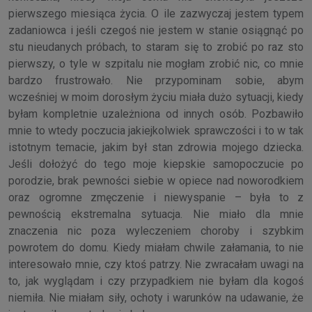
pierwszego miesiąca życia. O ile zazwyczaj jestem typem
zadaniowca i jeśli czegoś nie jestem w stanie osiągnąć po
stu nieudanych próbach, to staram się to zrobić po raz sto
pierwszy, o tyle w szpitalu nie mogłam zrobić nic, co mnie
bardzo frustrowało. Nie przypominam sobie, abym
wcześniej w moim dorosłym życiu miała dużo sytuacji, kiedy
byłam kompletnie uzależniona od innych osób. Pozbawiło
mnie to wtedy poczucia jakiejkolwiek sprawczości i to w tak
istotnym temacie, jakim był stan zdrowia mojego dziecka.
Jeśli dołożyć do tego moje kiepskie samopoczucie po
porodzie, brak pewności siebie w opiece nad noworodkiem
oraz ogromne zmęczenie i niewyspanie – była to z
pewnością ekstremalna sytuacja. Nie miało dla mnie
znaczenia nic poza wyleczeniem choroby i szybkim
powrotem do domu. Kiedy miałam chwile załamania, to nie
interesowało mnie, czy ktoś patrzy. Nie zwracałam uwagi na
to, jak wyglądam i czy przypadkiem nie byłam dla kogoś
niemiła. Nie miałam siły, ochoty i warunków na udawanie, że