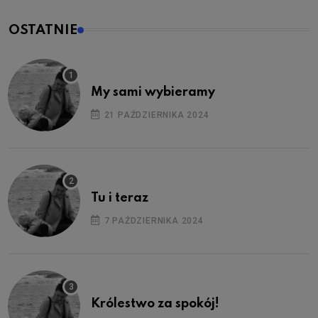
OSTATNIE
My sami wybieramy
21 PAŹDZIERNIKA 2024
Tu i teraz
7 PAŹDZIERNIKA 2024
Królestwo za spokój!