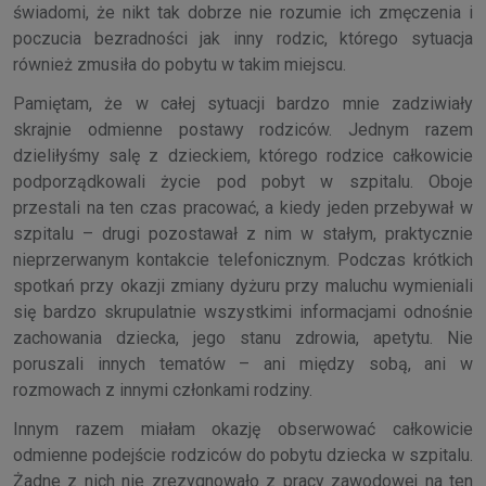
świadomi, że nikt tak dobrze nie rozumie ich zmęczenia i
poczucia bezradności jak inny rodzic, którego sytuacja
również zmusiła do pobytu w takim miejscu.
Pamiętam, że w całej sytuacji bardzo mnie zadziwiały
skrajnie odmienne postawy rodziców. Jednym razem
dzieliłyśmy salę z dzieckiem, którego rodzice całkowicie
podporządkowali życie pod pobyt w szpitalu. Oboje
przestali na ten czas pracować, a kiedy jeden przebywał w
szpitalu – drugi pozostawał z nim w stałym, praktycznie
nieprzerwanym kontakcie telefonicznym. Podczas krótkich
spotkań przy okazji zmiany dyżuru przy maluchu wymieniali
się bardzo skrupulatnie wszystkimi informacjami odnośnie
zachowania dziecka, jego stanu zdrowia, apetytu. Nie
poruszali innych tematów – ani między sobą, ani w
rozmowach z innymi członkami rodziny.
Innym razem miałam okazję obserwować całkowicie
odmienne podejście rodziców do pobytu dziecka w szpitalu.
Żadne z nich nie zrezygnowało z pracy zawodowej na ten