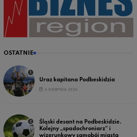
OSTATNIE
Uraz kapitana Podbeskidzia
6 SIERPNIA 2026
Śląski desant na Podbeskidzie.
Kolejny „spadochroniarz” i
wizerunkowy samobój miasta