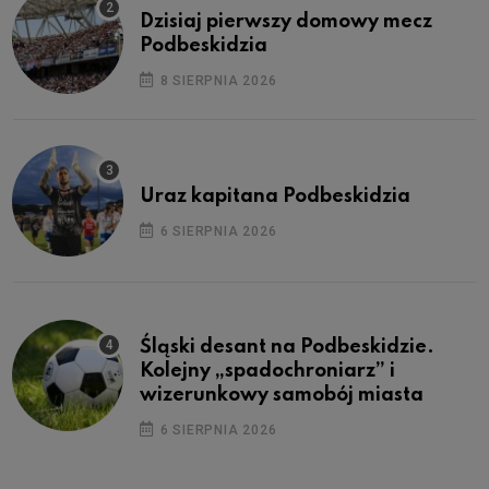
Dzisiaj pierwszy domowy mecz
Podbeskidzia
8 SIERPNIA 2026
Uraz kapitana Podbeskidzia
6 SIERPNIA 2026
Śląski desant na Podbeskidzie.
Kolejny „spadochroniarz” i
wizerunkowy samobój miasta
6 SIERPNIA 2026