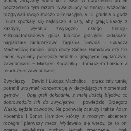
tenisa, związany wiele lat z KKS. W odróżnieniu od lat
poprzednich tym razem rywalizujący w turnieju wcześniej
rozgrywali swoje mecze eliminacyjne, a 13 grudnia o godz
16.00 spotkały się najlepsze 4 pary, aby grając każdy z
każdym, wyłonić zwycięzcę całego turnieju.
Kilkunastoosobowa grupa kibiców głośnymi oklaskami
nagradzała nietuzinkowe zagrania Dawida i Łukasza
Machaliców, mocne drop shoty Sanana Hamidowa czy też
ładne wymiany pomiędzy ambitnie grającymi najstarszymi
zawodnikami – Markiem Kądziołką i Tomaszem Lorkiem a
młodszymi zawodnikami.
Zwycięzcy – Dawid i Łukasz Machalica – przez cały turniej
potrafili utrzymać koncentrację w decydujących momentach
gemów.
– Obaj grali dokładnie, z małą ilością błędów, co
doprowadziło ich do zwycięstwa –
powiedział Grzegorz
Wasik, sędzia zawodów. Na pochwałę zasłużyli także Adam
Kocemba i Sonan Hamidov, którzy z mocnym akcentem
rozegrali pierwszy mecz. Wydawało się wtedy, że to oni
zgarną największe puchary, jednak zmęczenie i brak