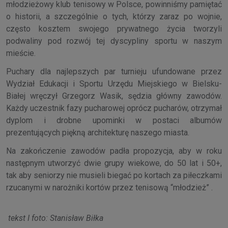
młodzieżowy klub tenisowy w Polsce, powinniśmy pamiętać
o historii, a szczególnie o tych, którzy zaraz po wojnie,
często kosztem swojego prywatnego życia tworzyli
podwaliny pod rozwój tej dyscypliny sportu w naszym
mieście.
Puchary dla najlepszych par turnieju ufundowane przez
Wydział Edukacji i Sportu Urzędu Miejskiego w Bielsku-
Białej wręczył Grzegorz Wasik, sędzia główny zawodów.
Każdy uczestnik fazy pucharowej oprócz pucharów, otrzymał
dyplom i drobne upominki w postaci albumów
prezentujących piękną architekturę naszego miasta.
Na zakończenie zawodów padła propozycja, aby w roku
następnym utworzyć dwie grupy wiekowe, do 50 lat i 50+,
tak aby seniorzy nie musieli biegać po kortach za piłeczkami
rzucanymi w narożniki kortów przez tenisową “młodzież” .
tekst I foto: Stanisław Biłka