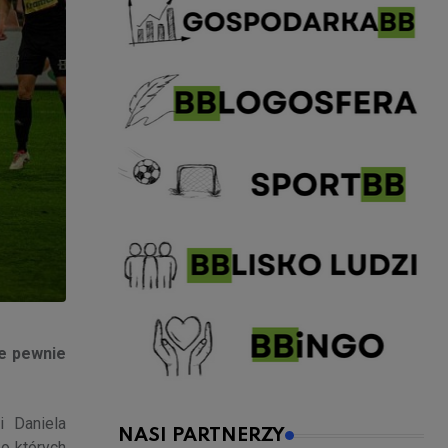
ie pewnie
i Daniela
NASI PARTNERZY
po których