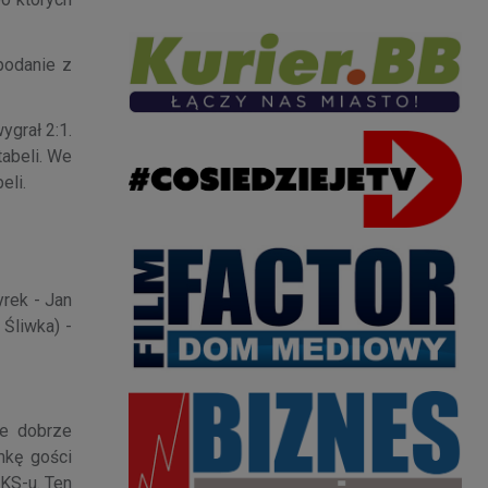
podanie z
ygrał 2:1.
tabeli. We
eli.
rek - Jan
Śliwka) -
le dobrze
mkę gości
ŁKS-u. Ten