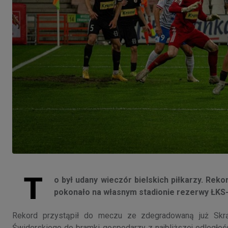
T
o był udany wieczór bielskich piłkarzy. Rek
pokonało na własnym stadionie rezerwy ŁKS-u
Rekord przystąpił do meczu ze zdegradowaną już Skrą
Świderskiego do bramki gospodarzy z najbliższej odległości 