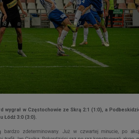
ord wygrał w Częstochowie ze Skrą 2:1 (1:0), a Podbeskidz
 Łódź 3:0 (3:0).
 bardzo zdeterminowany. Już w czwartej minucie, po akcj
trafił Jan Ciućka. Rekordziści raz po raz konstruowali akcje, 