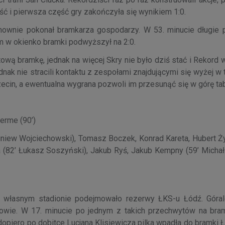
ć i pierwsza część gry zakończyła się wynikiem 1:0.
onownie pokonał bramkarza gospodarzy. W 53. minucie długie 
em w okienko bramki podwyższył na 2:0.
wą bramkę, jednak na więcej Skry nie było dziś stać i Rekord w
ak nie stracili kontaktu z zespołami znajdującymi się wyżej w 
ecin, a ewentualna wygrana pozwoli im przesunąć się w górę tab
herme (90’)
niew Wojciechowski), Tomasz Boczek, Konrad Kareta, Hubert Ży
(82’ Łukasz Soszyński), Jakub Ryś, Jakub Kempny (59’ Michał 
a własnym stadionie podejmowało rezerwy ŁKS-u Łódź. Góra
łowie. W 17. minucie po jednym z takich przechwytów na bra
 dopiero po dobitce Lucjana Klisiewicza pilka wpadła do bramki 