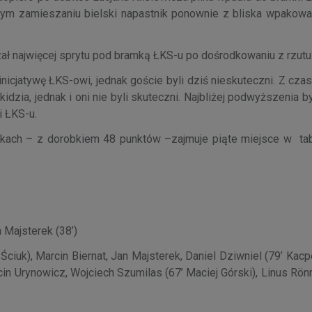
ym zamieszaniu bielski napastnik ponownie z bliska wpakował
ał najwięcej sprytu pod bramką ŁKS-u po dośrodkowaniu z rzutu
nicjatywę ŁKS-owi, jednak goście byli dziś nieskuteczni. Z cz
dzia, jednak i oni nie byli skuteczni. Najbliżej podwyższenia b
i ŁKS-u.
kach – z dorobkiem 48 punktów –zajmuje piąte miejsce w tabeli
n Majsterek (38’)
iuk), Marcin Biernat, Jan Majsterek, Daniel Dziwniel (79’ Kacp
in Urynowicz, Wojciech Szumilas (67’ Maciej Górski), Linus Rön