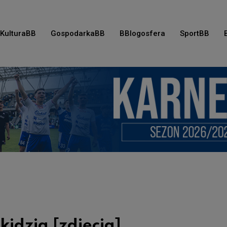
KulturaBB
GospodarkaBB
BBlogosfera
SportBB
idzia [zdjęcia]