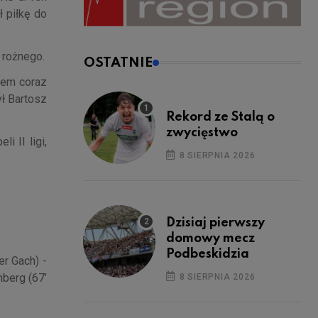
 piłkę do
 rożnego.
OSTATNIE
asem coraz
ył Bartosz
Rekord ze Stalą o
zwycięstwo
 II ligi,
8 SIERPNIA 2026
Dzisiaj pierwszy
domowy mecz
Podbeskidzia
er Gach) -
nberg (67’
8 SIERPNIA 2026