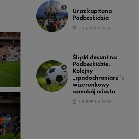
Uraz kapitana
Podbeskidzia
6 SIERPNIA 2026
Śląski desant na
Podbeskidzie.
Kolejny
„spadochroniarz” i
wizerunkowy
samobój miasta
6 SIERPNIA 2026