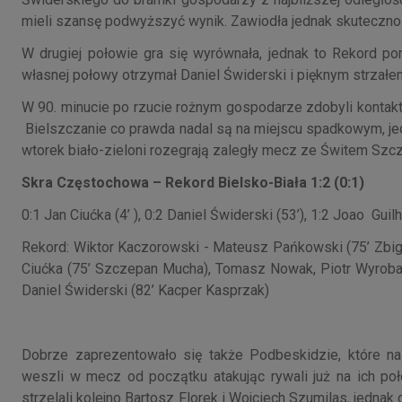
mieli szansę podwyższyć wynik. Zawiodła jednak skutecznoś
W drugiej połowie gra się wyrównała, jednak to Rekord p
własnej połowy otrzymał Daniel Świderski i pięknym strzał
W 90. minucie po rzucie rożnym gospodarze zdobyli kontakto
Bielszczanie co prawda nadal są na miejscu spadkowym, jedn
wtorek biało-zieloni rozegrają zaległy mecz ze Świtem Szcz
Skra Częstochowa – Rekord Bielsko-Biała 1:2 (0:1)
0:1 Jan Ciućka (4’ ), 0:2 Daniel Świderski (53’), 1:2 Joao Guil
Rekord: Wiktor Kaczorowski - Mateusz Pańkowski (75’ Zbig
Ciućka (75’ Szczepan Mucha), Tomasz Nowak, Piotr Wyroba 
Daniel Świderski (82’ Kacper Kasprzak)
Dobrze zaprezentowało się także Podbeskidzie, które n
weszli w mecz od początku atakując rywali już na ich po
strzelali kolejno Bartosz Florek i Wojciech Szumilas, jednak