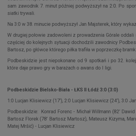
sam zawodnik 7. minut później podwyższył na 2:0. Po spor
siatki trywali.
Na 3:0 w 38. minucie podwyższył Jan Majsterek, który wykaz
W drugiej połowie zadowoleni z prowadzenia Górale oddali i
częściej do kolejnych sytuacji dochodzili zawodnicy Podbeski
Bartosz, po główce którego piłka trafiła w poprzeczkę bramk
Podbeskidzie jest niepokonane od 9 spotkań i po 32. kolej
które daje prawo gry w barażach o awans do I ligi.
Podbeskidzie Bielsko-Biała - ŁKS II Łódź 3:0 (3:0)
1:0 Lucjan Klisiewicz (17’), 2:0 Lucjan Klisiewicz (24’), 3:0 Ja
Podbeskidzie: Konrad Forenc - Michał Willmann (82’ Dawid Śc
Bartosz Florek (78’ Bartosz Martosz), Mateusz Kizyma, Marc
Matej Mršić) - Lucjan Klisiewicz