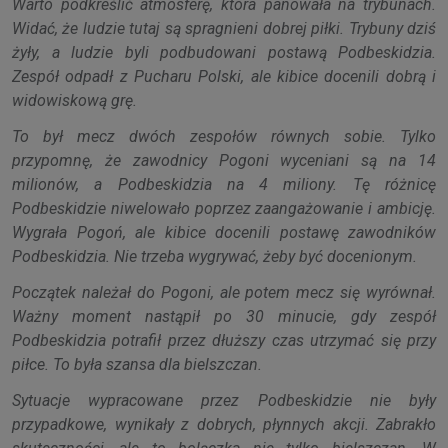
Warto podkreślić atmosferę, która panowała na trybunach.
Widać, że ludzie tutaj są spragnieni dobrej piłki. Trybuny dziś
żyły, a ludzie byli podbudowani postawą Podbeskidzia.
Zespół odpadł z Pucharu Polski, ale kibice docenili dobrą i
widowiskową grę.
To był mecz dwóch zespołów równych sobie. Tylko
przypomnę, że zawodnicy Pogoni wyceniani są na 14
milionów, a Podbeskidzia na 4 miliony. Tę różnicę
Podbeskidzie niwelowało poprzez zaangażowanie i ambicję.
Wygrała Pogoń, ale kibice docenili postawę zawodników
Podbeskidzia. Nie trzeba wygrywać, żeby być docenionym.
Początek należał do Pogoni, ale potem mecz się wyrównał.
Ważny moment nastąpił po 30 minucie, gdy zespół
Podbeskidzia potrafił przez dłuższy czas utrzymać się przy
piłce. To była szansa dla bielszczan.
Sytuacje wypracowane przez Podbeskidzie nie były
przypadkowe, wynikały z dobrych, płynnych akcji. Zabrakło