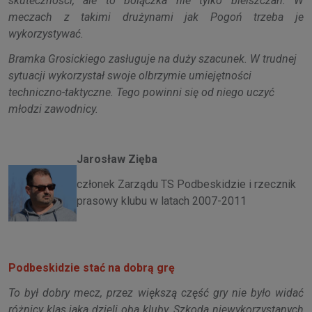
skuteczności, ale to bolączka nie tylko bielszczan. W
meczach z takimi drużynami jak Pogoń trzeba je
wykorzystywać.
Bramka Grosickiego zasługuje na duży szacunek. W trudnej
sytuacji wykorzystał swoje olbrzymie umiejętności
techniczno-taktyczne. Tego powinni się od niego uczyć
młodzi zawodnicy.
Jarosław Zięba
członek Zarządu TS Podbeskidzie i rzecznik
prasowy klubu w latach 2007-2011
Podbeskidzie stać na dobrą grę
To był dobry mecz, przez większą część gry nie było widać
różnicy klas jaka dzieli oba kluby. Szkoda niewykorzystanych