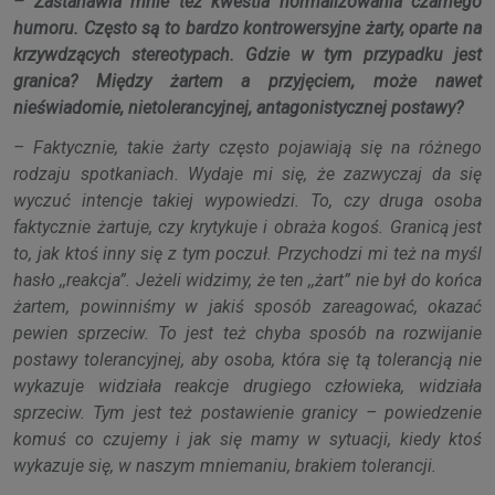
– Zastanawia mnie też kwestia normalizowania czarnego
humoru. Często są to bardzo kontrowersyjne żarty, oparte na
krzywdzących stereotypach. Gdzie w tym przypadku jest
granica? Między żartem a przyjęciem, może nawet
nieświadomie, nietolerancyjnej, antagonistycznej postawy?
– Faktycznie, takie żarty często pojawiają się na różnego
rodzaju spotkaniach. Wydaje mi się, że zazwyczaj da się
wyczuć intencje takiej wypowiedzi. To, czy druga osoba
faktycznie żartuje, czy krytykuje i obraża kogoś. Granicą jest
to, jak ktoś inny się z tym poczuł. Przychodzi mi też na myśl
hasło ,,reakcja”. Jeżeli widzimy, że ten ,,żart” nie był do końca
żartem, powinniśmy w jakiś sposób zareagować, okazać
pewien sprzeciw. To jest też chyba sposób na rozwijanie
postawy tolerancyjnej, aby osoba, która się tą tolerancją nie
wykazuje widziała reakcje drugiego człowieka, widziała
sprzeciw. Tym jest też postawienie granicy – powiedzenie
komuś co czujemy i jak się mamy w sytuacji, kiedy ktoś
wykazuje się, w naszym mniemaniu, brakiem tolerancji.