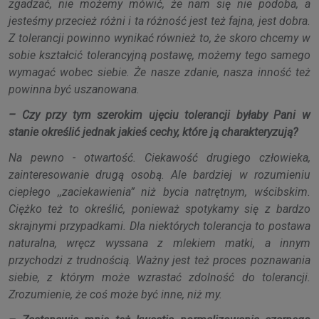
zgadzać, nie możemy mówić, że nam się nie podoba, a
jesteśmy przecież różni i ta różność jest też fajna, jest dobra.
Z tolerancji powinno wynikać również to, że skoro chcemy w
sobie kształcić tolerancyjną postawę, możemy tego samego
wymagać wobec siebie. Że nasze zdanie, nasza inność też
powinna być uszanowana.
– Czy przy tym szerokim ujęciu tolerancji byłaby Pani w
stanie określić jednak jakieś cechy, które ją charakteryzują?
Na pewno - otwartość. Ciekawość drugiego człowieka,
zainteresowanie drugą osobą. Ale bardziej w rozumieniu
ciepłego ,,zaciekawienia” niż bycia natrętnym, wścibskim.
Ciężko też to określić, ponieważ spotykamy się z bardzo
skrajnymi przypadkami. Dla niektórych tolerancja to postawa
naturalna, wręcz wyssana z mlekiem matki, a innym
przychodzi z trudnością. Ważny jest też proces poznawania
siebie, z którym może wzrastać zdolność do tolerancji.
Zrozumienie, że coś może być inne, niż my.