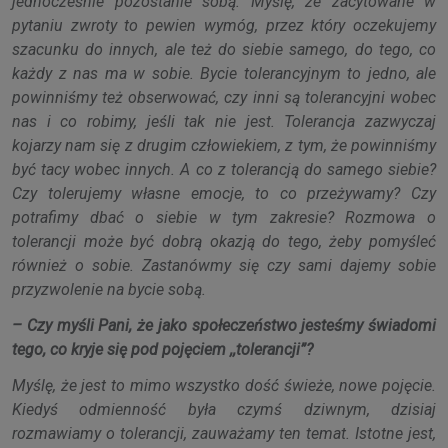
jednocześnie pozostanie sobą. Myślę, że zacytowane w
pytaniu zwroty to pewien wymóg, przez który oczekujemy
szacunku do innych, ale też do siebie samego, do tego, co
każdy z nas ma w sobie. Bycie tolerancyjnym to jedno, ale
powinniśmy też obserwować, czy inni są tolerancyjni wobec
nas i co robimy, jeśli tak nie jest. Tolerancja zazwyczaj
kojarzy nam się z drugim człowiekiem, z tym, że powinniśmy
być tacy wobec innych. A co z tolerancją do samego siebie?
Czy tolerujemy własne emocje, to co przeżywamy? Czy
potrafimy dbać o siebie w tym zakresie? Rozmowa o
tolerancji może być dobrą okazją do tego, żeby pomyśleć
również o sobie. Zastanówmy się czy sami dajemy sobie
przyzwolenie na bycie sobą.
– Czy myśli Pani, że jako społeczeństwo jesteśmy świadomi
tego, co kryje się pod pojęciem ,,tolerancji”?
Myślę, że jest to mimo wszystko dość świeże, nowe pojęcie.
Kiedyś odmienność była czymś dziwnym, dzisiaj
rozmawiamy o tolerancji, zauważamy ten temat. Istotne jest,