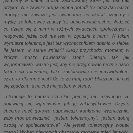
jesteśmy w stanie znosić zachowanie, które jest dla nas
przykre. Nie zawsze druga osoba potrafi też odczytać nasze
emocje, nie zawsze jest świadoma, co akurat czujemy. I
myślę, że tolerować znaczy też obserwować siebie. Widzieć
co dzieje się z nami w różnych sytuacjach społecznych i
reagować, jeżeli coś nie jest w zgodzie z nami. W takim
wymiarze tolerancja jest też wyznacznikiem dbania o siebie,
ile jestem w stanie znieść? Kiedy przychodzi moment, w
którym muszę powiedzieć stop? Dlatego, tak jak
wspomniałam, ważne jest, aby nie przyjmować biernie haseł
takich jak tolerancja, tylko zastanawiać się indywidualnie:
czym to dla mnie jest? Co to ze mną robi? Dlaczego na coś
się zgadzam, a na coś nie jestem w stanie.
Tolerancja to bardzo szerokie pojęcie, nic dziwnego, że
pojawiają się wątpliwości, jak ją zaklasyfikować. Często
chcemy mieć gotowe odpowiedzi, konkretne wyznaczniki,
żeby móc powiedzieć: ,,jestem tolerancyjny”, ,,jestem dobrą
osobą w społeczeństwie”. Ale jesteś tolerancyjny wobec
czego? Wobec niektórych obszarów możemy mieć łatwość,