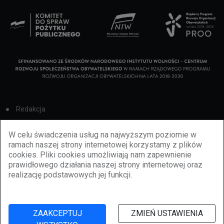
Redakcja
Cookies
W celu świadczenia usług na najwyższym poziomie w
ramach naszej strony internetowej korzystamy z plików
Reklama
cookies. Pliki cookies umożliwiają nam zapewnienie
prawidłowego działania naszej strony internetowej oraz
BBiletomania
realizację podstawowych jej funkcji.
Polityka prywatności
ZAAKCEPTUJ
ZMIEŃ USTAWIENIA