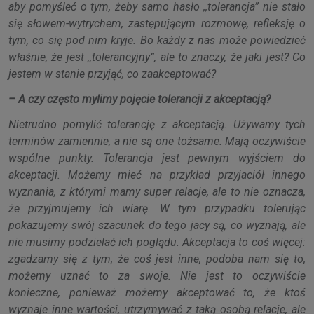
aby pomyśleć o tym, żeby samo hasło ,,tolerancja” nie stało
się słowem-wytrychem, zastępującym rozmowę, refleksję o
tym, co się pod nim kryje. Bo każdy z nas może powiedzieć
właśnie, że jest ,,tolerancyjny”, ale to znaczy, że jaki jest? Co
jestem w stanie przyjąć, co zaakceptować?
– A czy często mylimy pojęcie tolerancji z akceptacją?
Nietrudno pomylić tolerancję z akceptacją. Używamy tych
terminów zamiennie, a nie są one tożsame. Mają oczywiście
wspólne punkty. Tolerancja jest pewnym wyjściem do
akceptacji. Możemy mieć na przykład przyjaciół innego
wyznania, z którymi mamy super relacje, ale to nie oznacza,
że przyjmujemy ich wiarę. W tym przypadku tolerując
pokazujemy swój szacunek do tego jacy są, co wyznają, ale
nie musimy podzielać ich poglądu. Akceptacja to coś więcej:
zgadzamy się z tym, że coś jest inne, podoba nam się to,
możemy uznać to za swoje. Nie jest to oczywiście
konieczne, ponieważ możemy akceptować to, że ktoś
wyznaje inne wartości, utrzymywać z taką osobą relacje, ale