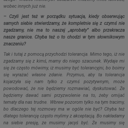
wobec innych już nie.
– Czyli jest też w porządku sytuacja, kiedy obserwując
samych siebie stwierdzamy, że kompletnie się z czymś nie
zgadzamy, nie ma to naszej ,,aprobaty” albo przekracza
nasze granice. Chyba też o to chodzi w tym słownikowym
znaczeniu?
Tak i tutaj z pomocą przychodzi tolerancja. Mimo tego, iż nie
zgadzamy się z kimś, mamy do niego szacunek. Wydaje mi
się że często mówimy, iż musimy być tolerancyjni, bo boimy
się wyrażać własne zdanie. Przymus, aby ta tolerancja
kojarzyła się nam tylko z czymś pozytywnym, może
powodować, że nie będziemy rozmawiać, dyskutować. Że
będziemy dawać sami przyzwolenie na to, żeby omijać
tematy dla nas trudne. Wbrew pozorom tylko na tym tracimy,
bo dlaczego tej rozmowy ma w ogóle nie być? Chyba też
dlatego tolerancję często mylimy z akceptacją. Bo nakładamy
na siebie presję, że musimy jacyś być. Że musimy się