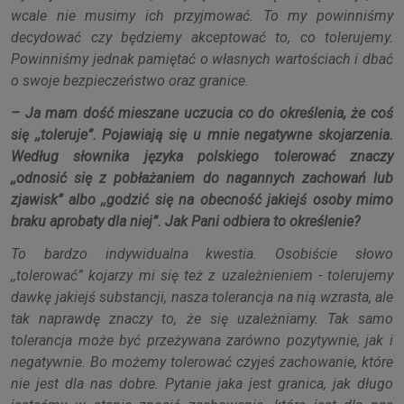
wcale nie musimy ich przyjmować. To my powinniśmy
decydować czy będziemy akceptować to, co tolerujemy.
Powinniśmy jednak pamiętać o własnych wartościach i dbać
o swoje bezpieczeństwo oraz granice.
– Ja mam dość mieszane uczucia co do określenia, że coś
się ,,toleruje”. Pojawiają się u mnie negatywne skojarzenia.
Według słownika języka polskiego tolerować znaczy
,,odnosić się z pobłażaniem do nagannych zachowań lub
zjawisk’’ albo ,,godzić się na obecność jakiejś osoby mimo
braku aprobaty dla niej”. Jak Pani odbiera to określenie?
To bardzo indywidualna kwestia. Osobiście słowo
,,tolerować” kojarzy mi się też z uzależnieniem - tolerujemy
dawkę jakiejś substancji, nasza tolerancja na nią wzrasta, ale
tak naprawdę znaczy to, że się uzależniamy. Tak samo
tolerancja może być przeżywana zarówno pozytywnie, jak i
negatywnie. Bo możemy tolerować czyjeś zachowanie, które
nie jest dla nas dobre. Pytanie jaka jest granica, jak długo