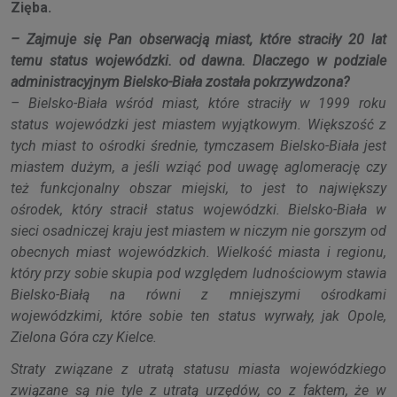
Zięba.
– Zajmuje się Pan obserwacją miast, które straciły 20 lat
temu status wojewódzki. od dawna. Dlaczego w podziale
administracyjnym Bielsko-Biała została pokrzywdzona?
– Bielsko-Biała wśród miast, które straciły w 1999 roku
status wojewódzki jest miastem wyjątkowym. Większość z
tych miast to ośrodki średnie, tymczasem Bielsko-Biała jest
miastem dużym, a jeśli wziąć pod uwagę aglomerację czy
też funkcjonalny obszar miejski, to jest to największy
ośrodek, który stracił status wojewódzki. Bielsko-Biała w
sieci osadniczej kraju jest miastem w niczym nie gorszym od
obecnych miast wojewódzkich. Wielkość miasta i regionu,
który przy sobie skupia pod względem ludnościowym stawia
Bielsko-Białą na równi z mniejszymi ośrodkami
wojewódzkimi, które sobie ten status wyrwały, jak Opole,
Zielona Góra czy Kielce.
Straty związane z utratą statusu miasta wojewódzkiego
związane są nie tyle z utratą urzędów, co z faktem, że w