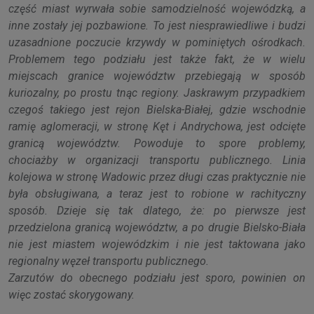
część miast wyrwała sobie samodzielność wojewódzką, a
inne zostały jej pozbawione. To jest niesprawiedliwe i budzi
uzasadnione poczucie krzywdy w pominiętych ośrodkach.
Problemem tego podziału jest także fakt, że w wielu
miejscach granice województw przebiegają w sposób
kuriozalny, po prostu tnąc regiony. Jaskrawym przypadkiem
czegoś takiego jest rejon Bielska-Białej, gdzie wschodnie
ramię aglomeracji, w stronę Kęt i Andrychowa, jest odcięte
granicą województw. Powoduje to spore problemy,
chociażby w organizacji transportu publicznego. Linia
kolejowa w stronę Wadowic przez długi czas praktycznie nie
była obsługiwana, a teraz jest to robione w rachityczny
sposób. Dzieje się tak dlatego, że: po pierwsze jest
przedzielona granicą województw, a po drugie Bielsko-Biała
nie jest miastem wojewódzkim i nie jest taktowana jako
regionalny węzeł transportu publicznego.
Zarzutów do obecnego podziału jest sporo, powinien on
więc zostać skorygowany.