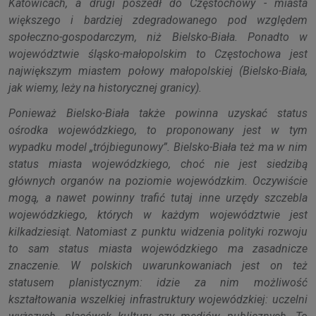
Katowicach, a drugi poszedł do Częstochowy - miasta
większego i bardziej zdegradowanego pod względem
społeczno-gospodarczym, niż Bielsko-Biała. Ponadto w
województwie śląsko-małopolskim to Częstochowa jest
największym miastem połowy małopolskiej (Bielsko-Biała,
jak wiemy, leży na historycznej granicy).
Ponieważ Bielsko-Biała także powinna uzyskać status
ośrodka wojewódzkiego, to proponowany jest w tym
wypadku model „trójbiegunowy”. Bielsko-Biała też ma w nim
status miasta wojewódzkiego, choć nie jest siedzibą
głównych organów na poziomie wojewódzkim. Oczywiście
mogą, a nawet powinny trafić tutaj inne urzędy szczebla
wojewódzkiego, których w każdym województwie jest
kilkadziesiąt. Natomiast z punktu widzenia polityki rozwoju
to sam status miasta wojewódzkiego ma zasadnicze
znaczenie. W polskich uwarunkowaniach jest on też
statusem planistycznym: idzie za nim możliwość
kształtowania wszelkiej infrastruktury wojewódzkiej: uczelni