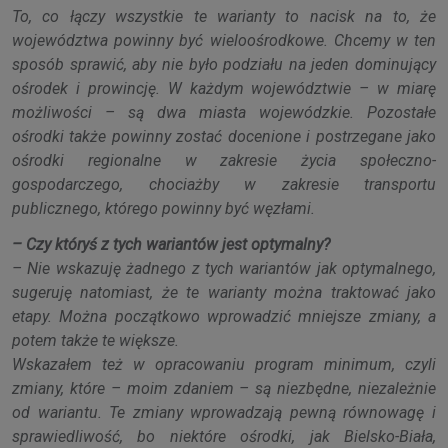
To, co łączy wszystkie te warianty to nacisk na to, że
województwa powinny być wieloośrodkowe. Chcemy w ten
sposób sprawić, aby nie było podziału na jeden dominujący
ośrodek i prowincję. W każdym województwie – w miarę
możliwości – są dwa miasta wojewódzkie. Pozostałe
ośrodki także powinny zostać docenione i postrzegane jako
ośrodki regionalne w zakresie życia społeczno-
gospodarczego, chociażby w zakresie transportu
publicznego, którego powinny być węzłami.
– Czy któryś z tych wariantów jest optymalny?
– Nie wskazuję żadnego z tych wariantów jak optymalnego,
sugeruję natomiast, że te warianty można traktować jako
etapy. Można początkowo wprowadzić mniejsze zmiany, a
potem także te większe.
Wskazałem też w opracowaniu program minimum, czyli
zmiany, które – moim zdaniem – są niezbędne, niezależnie
od wariantu. Te zmiany wprowadzają pewną równowagę i
sprawiedliwość, bo niektóre ośrodki, jak Bielsko-Biała,