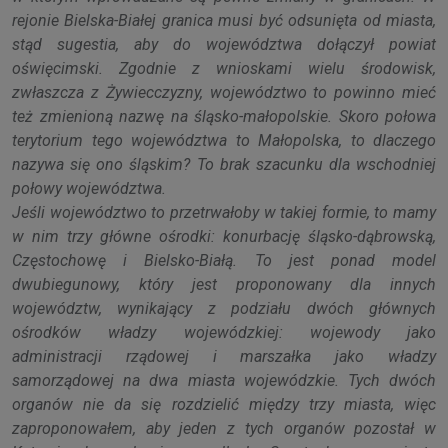
rejonie Bielska-Białej granica musi być odsunięta od miasta,
stąd sugestia, aby do województwa dołączył powiat
oświęcimski. Zgodnie z wnioskami wielu środowisk,
zwłaszcza z Żywiecczyzny, województwo to powinno mieć
też zmienioną nazwę na śląsko-małopolskie. Skoro połowa
terytorium tego województwa to Małopolska, to dlaczego
nazywa się ono śląskim? To brak szacunku dla wschodniej
połowy województwa.
Jeśli województwo to przetrwałoby w takiej formie, to mamy
w nim trzy główne ośrodki: konurbację śląsko-dąbrowską,
Częstochowę i Bielsko-Białą. To jest ponad model
dwubiegunowy, który jest proponowany dla innych
województw, wynikający z podziału dwóch głównych
ośrodków władzy wojewódzkiej: wojewody jako
administracji rządowej i marszałka jako władzy
samorządowej na dwa miasta wojewódzkie. Tych dwóch
organów nie da się rozdzielić między trzy miasta, więc
zaproponowałem, aby jeden z tych organów pozostał w